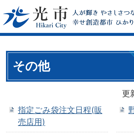
その他
更
指定ごみ袋注文日程(販
売店用)