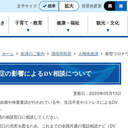
文字サイズ
背景色変更
続き
子育て・教育
健康・福祉
観光・文化
ホーム
各課のご案内
環境市民部
人権推進課
新型コロナ
症の影響によるDV相談について
更新日：2020年05月13日
自粛や休業要請が行われている中、生活不安やストレスによるDV
。
関の相談窓口に相談してください。
窓口の充実を図るため、これまでの全国共通の電話相談ナビ（DV