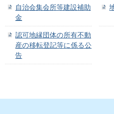
自治会集会所等建設補助
金
認可地縁団体の所有不動
産の移転登記等に係る公
告