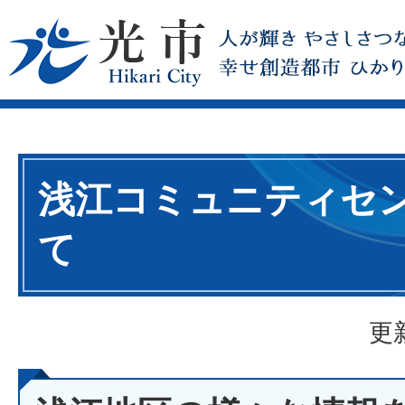
浅江コミュニティセ
て
更