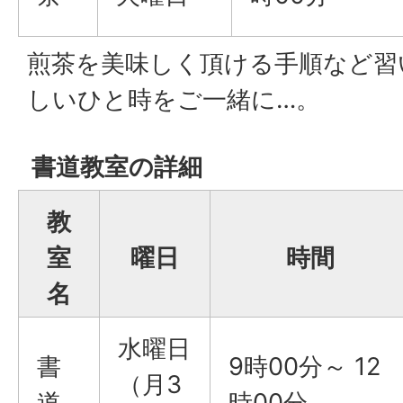
煎茶を美味しく頂ける手順など習
しいひと時をご一緒に…。
書道教室の詳細
教
室
曜日
時間
名
水曜日
書
9時00分～ 12
（月3
道
時00分