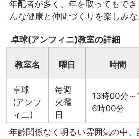
年配者が多く、年を取ってもでき
んな健康と仲間づくりを楽しみな
卓球(アンフィニ)教室の詳細
教室名
曜日
時間
卓球
毎週
13時00分～
(アンフ
火曜
6時00分
ィニ)
日
年齢関係なく明るい雰囲気の中、