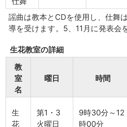
仕舞
謡曲は教本とCDを使用し、仕舞は
導を受けます。5、11月に発表会
生花教室の詳細
教
室
曜日
時間
名
生
第1・3
9時30分～12
花
火曜日
時00分