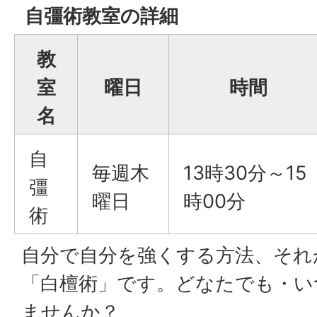
自彊術教室の詳細
教
室
曜日
時間
名
自
毎週木
13時30分～15
彊
曜日
時00分
術
自分で自分を強くする方法、それが
「白檀術」です。どなたでも・い
ませんか？