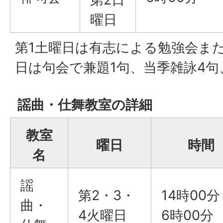
曜日
第1土曜日は有志による勉強会ま
日は句会で兼題1句、当季雑詠4句
謡曲・仕舞教室の詳細
教室
曜日
時間
名
謡
第2・3・
14時00分
曲・
4火曜日
6時00分