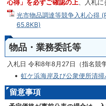
心得」を必ずご確認の上
、入札に
光市物品調達等競争入札心得 (P
65.8KB)
物品・業務委託等
入札日 令和8年8月27日（指名競
虹ケ浜海岸及び公衆便所清掃
留意事項