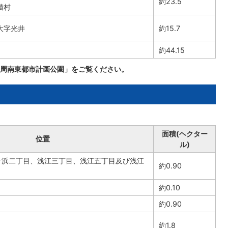
約23.5
積村
大字光井
約15.7
約44.15
周南東都市計画公園」をご覧ください。
面積(ヘクター
位置
ル)
ケ浜二丁目、浅江三丁目、浅江五丁目及び浅江
約0.90
約0.10
約0.90
約1.8