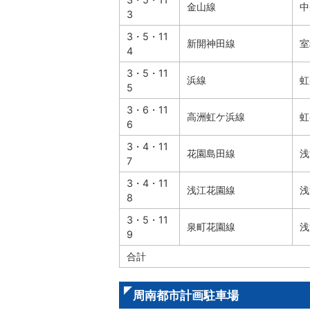
金山線
中
3
3・5・11
新開神田線
室
4
3・5・11
浜線
虹
5
3・6・11
高洲虹ケ浜線
虹
6
3・4・11
花園島田線
浅
7
3・4・11
浅江花園線
浅
8
3・5・11
泉町花園線
浅
9
合計
周南都市計画駐車場