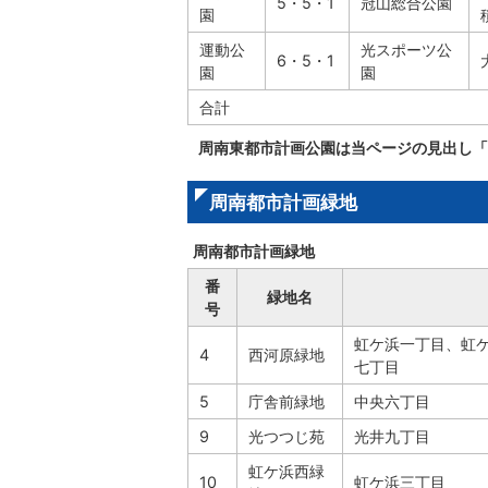
5・5・1
冠山総合公園
園
運動公
光スポーツ公
6・5・1
園
園
合計
周南東都市計画公園は当ページの見出し「
周南都市計画緑地
周南都市計画緑地
番
緑地名
号
虹ケ浜一丁目、虹
4
西河原緑地
七丁目
5
庁舎前緑地
中央六丁目
9
光つつじ苑
光井九丁目
虹ケ浜西緑
10
虹ケ浜三丁目