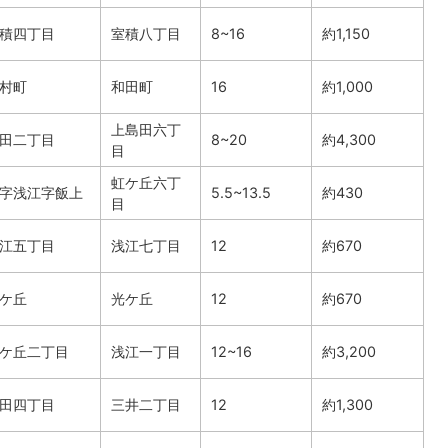
積四丁目
室積八丁目
8~16
約1,150
村町
和田町
16
約1,000
上島田六丁
田二丁目
8~20
約4,300
目
虹ケ丘六丁
字浅江字飯上
5.5~13.5
約430
目
江五丁目
浅江七丁目
12
約670
ケ丘
光ケ丘
12
約670
ケ丘二丁目
浅江一丁目
12~16
約3,200
田四丁目
三井二丁目
12
約1,300