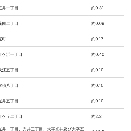
三井一丁目
約0.31
花園二丁目
約0.09
宝町
約0.17
虹ケ浜一丁目
約0.40
浅江五丁目
約0.10
室積八丁目
約0.10
光井五丁目
約0.10
虹ケ丘二丁目
約2.2
光井一丁目、光井三丁目、大字光井及び大字室