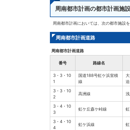
周南都市計画の都市計画施
周南都市計画においては、次の都市施設を
周南都市計画道路
周南都市計画道路
番号
路線名
3・3・10
国道188号虹ケ浜室積
大
1
線
迫
3・3・10
高洲線
浅
2
3・4・10
虹ケ丘森ケ峠線
虹
3
3・4・10
虹ケ浜線
虹
4