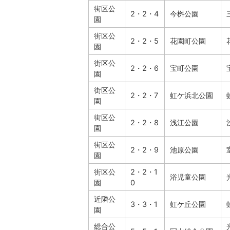
街区公
2・2・4
今桝公園
園
街区公
2・2・5
花園町公園
園
街区公
2・2・6
宝町公園
園
街区公
2・2・7
虹ケ浜北公園
園
街区公
2・2・8
浅江公園
園
街区公
2・2・9
池原公園
園
街区公
2・2・1
浴児童公園
園
0
近隣公
3・3・1
虹ケ丘公園
園
総合公