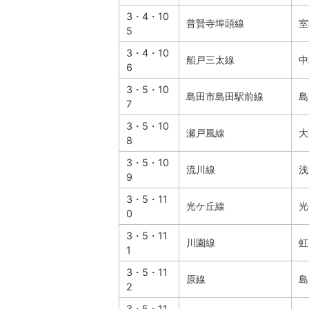
3・4・10
普賢寺埠頭線
室
5
3・4・10
船戸三太線
中
6
3・5・10
島田市島田駅前線
島
7
3・5・10
瀬戸風線
大
8
3・5・10
流川線
浅
9
3・5・11
光ケ丘線
光
0
3・5・11
川園線
虹
1
3・5・11
原線
島
2
3・5・11