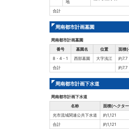
地
合計
周南都市計画墓園
周南都市計画墓園
番号
墓園名
位置
面積(
8・4・1
西部墓園
大字浅江
約7.7
合計
約7.7
周南都市計画下水道
周南都市計画下水道
名称
面積(ヘクター
光市流域関連公共下水道
約1,121
合計
約1,121