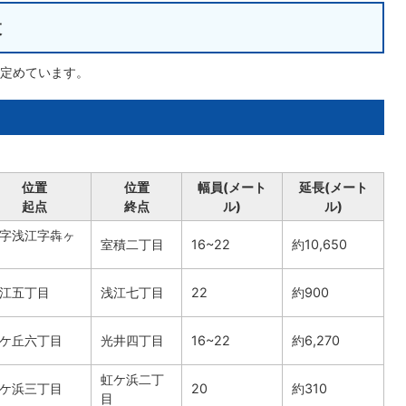
設
定めています。
位置
位置
幅員(メート
延長(メート
起点
終点
ル)
ル)
字浅江字犇ヶ
室積二丁目
16~22
約10,650
江五丁目
浅江七丁目
22
約900
ケ丘六丁目
光井四丁目
16~22
約6,270
虹ケ浜二丁
ケ浜三丁目
20
約310
目