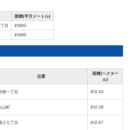
置
面積(平方メートル)
二丁目
約880
約880
面積(ヘクター
位置
ル)
室積一丁目
約0.43
丸山町
約0.38
浅江七丁目
約0.67