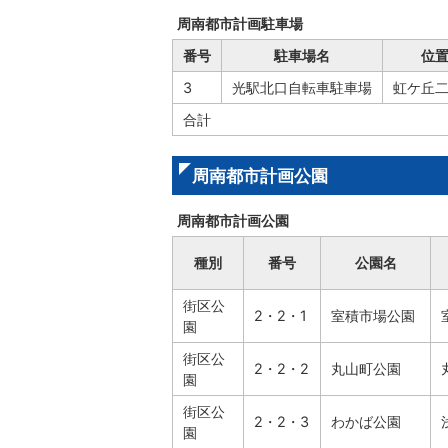
周南都市計画駐車場
番号
駐車場名
位
3
光駅北口自転車駐車場
虹ケ丘
合計
周南都市計画公園
周南都市計画公園
種別
番号
公園名
街区公
2・2・1
室積市場公園
園
街区公
2・2・2
丸山町公園
園
街区公
2・2・3
わかば公園
園