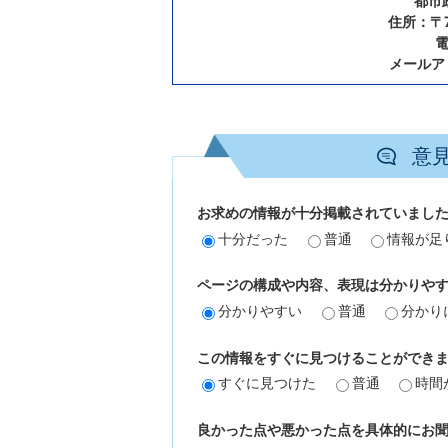
都市
住所：〒7
電
メールア
意
お求めの情報が十分掲載されていまし
十分だった
普通
情報が足
ページの構成や内容、表現は分かりや
分かりやすい
普通
分かり
この情報をすぐに見つけることができ
すぐに見つけた
普通
時間
良かった点や悪かった点を具体的にお聞か