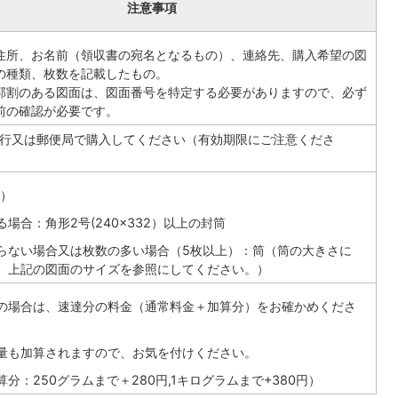
注意事項
住所、お名前（領収書の宛名となるもの）、連絡先、購入希望の図
の種類、枚数を記載したもの。
郭割のある図面は、図面番号を特定する必要がありますので、必ず
前の確認が必要です。
行又は郵便局で購入してください（有効期限にご注意くださ
法）
場合：角形2号(240×332）以上の封筒
らない場合又は枚数の多い場合（5枚以上）：筒（筒の大きさに
、上記の図面のサイズを参照にしてください。）
の場合は、速達分の料金（通常料金＋加算分）をお確かめくださ
量も加算されますので、お気を付けください。
分：250グラムまで＋280円,1キログラムまで+380円）