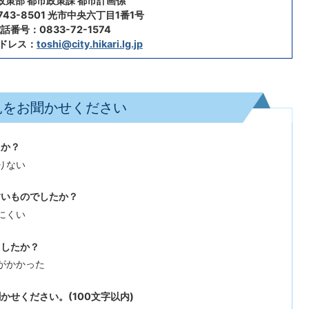
政策部 都市政策課 都市計画係
43-8501 光市中央六丁目1番1号
話番号：0833-72-1574
ドレス：
toshi@city.hikari.lg.jp
見をお聞かせください
たか？
りない
すいものでしたか？
にくい
ましたか？
がかかった
せください。(100文字以内)