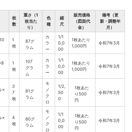
重さ（1
販売価格
備考（更
枚
色
縮
枚当た
（図面代
新・調整年
数
種
尺
り）
金）
月）
カ
1/1
10
1
1枚あたり
87グ
ラ
0,0
令和7年3月
枚
1,000円
ラム
ー
00
カ
1/1
107
×8
1
1枚あたり
ラ
0,0
令和7年3月
グラ
枚
1,000円
ー
00
ム
モ
3
1/2,
1枚あた
ル×
ノ
81グ
7
50
令和7年3月
り500
ク
ラム
枚
0
円
ロ
モ
1/1
1枚あた
ル×
4
ノ
80グ
0,0
令和7年3月
り500
枚
ク
ラム
00
円
ロ