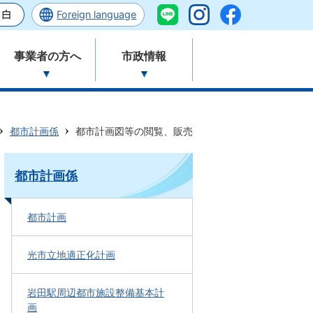
Foreign language
事業者の方へ
市政情報
都市計画係
都市計画図等の閲覧、販売
都市計画係
都市計画
光市立地適正化計画
岩田駅周辺都市施設整備基本計
画