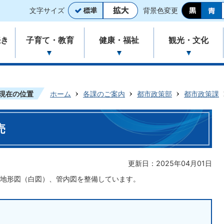
文字サイズ
背景色変更
続き
子育て・教育
健康・福祉
観光・文化
現在の位置
ホーム
各課のご案内
都市政策部
都市政策課
売
更新日：2025年04月01日
地形図（白図）、管内図を整備しています。