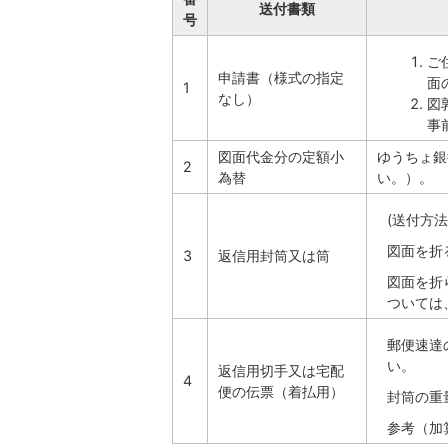
送付書類
号
ご
申請書（様式の指定
面
1
なし）
図
事
図面代金分の定額小
ゆうちょ銀
2
為替
い。）。
(送付方
図面を折る
3
返信用封筒又は筒
図面を折
ついては
郵便速達
い。
返信用切手又は宅配
4
便の伝票（着払用）
封筒の重
参考（加算