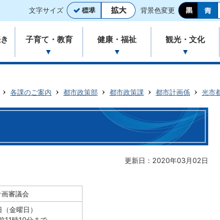
文字サイズ
背景色変更
続き
子育て・教育
健康・福祉
観光・文化
各課のご案内
都市政策部
都市政策課
都市計画係
光市
更新日：2020年03月02日
計画審議会
1日（金曜日）
前11時10分まで