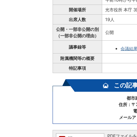
開催場所
光市役所 本庁 3
出席人数
19人
公開・一部非公開の別
公開
（一部非公開の理由）
議事録等
会議結果
附属機関等の概要
特記事項
この記
都市
住所：〒7
電
メールア
PDFファイルを閲