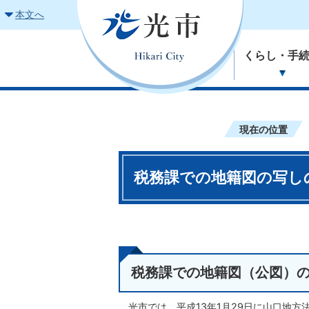
本文へ
くらし・手
現在の位置
税務課での地籍図の写し
税務課での地籍図（公図）
光市では、平成13年1月29日に山口地