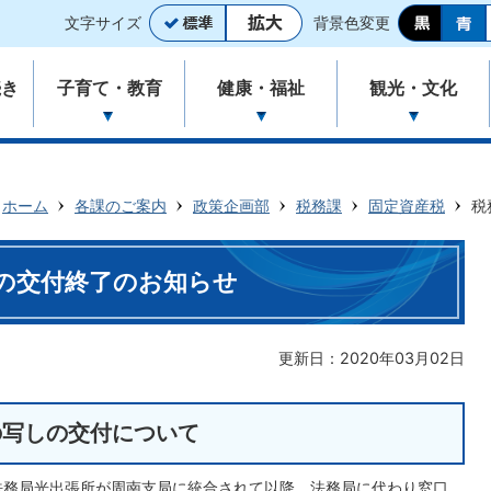
文字サイズ
背景色変更
続き
子育て・教育
健康・福祉
観光・文化
ホーム
各課のご案内
政策企画部
税務課
固定資産税
税
の交付終了のお知らせ
更新日：2020年03月02日
の写しの交付について
方法務局光出張所が周南支局に統合されて以降、法務局に代わり窓口