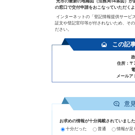
光市の最新の地籍図（法務局14条図）が
の窓口で交付申請をおこなっていただくよ
インターネットの「登記情報提供サービ
証文や登記官印等が付されないため、その
ださい。
この記
政
住所：〒7
電
メールア
意
お求めの情報が十分掲載されていまし
十分だった
普通
情報が足