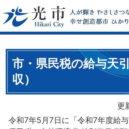
市・県民税の給与天
収）
更
令和7年5月7日に「令和7年度給