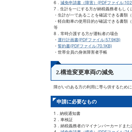
6．
減免申請書（障害）(PDFファイル:102.
7．生計を一にする方が納税義務者もしく
・生計が一であることを確認できる書類（
・軽自動車の使用目的が確認できる書類（
等
8．常時介護する方が運転者の場合
・
運行計画書(PDFファイル:57.9KB)
・
誓約書(PDFファイル:70.1KB)
・世帯全員の身体障害者手帳
2.構造変更車両の減免
障がいのある方の利用に専ら供するために
申請に必要なもの
1．納税通知書
2．車検証
3．納税義務者のマイナンバーカードまた
4．
減免申請書（構造）(PDFファイル:74.9