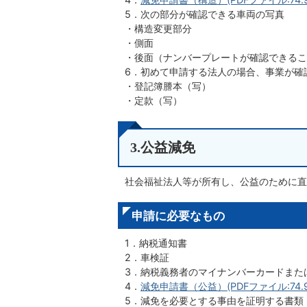
5．次の部分が確認できる車両の写真
・構造変更部分
・側面
・後面（ナンバープレートが確認できるこ
6．初めて申請する法人の場合、事業が確
・登記簿謄本（写）
・定款（写）
3.公益減免
社会福祉法人等が所有し、公益のために直
申請に必要なもの
1．納税通知書
2．車検証
3．納税義務者のマイナンバーカードまた
4．
減免申請書（公益）(PDFファイル:74.9
5．減免を必要とする事由を証明する書類