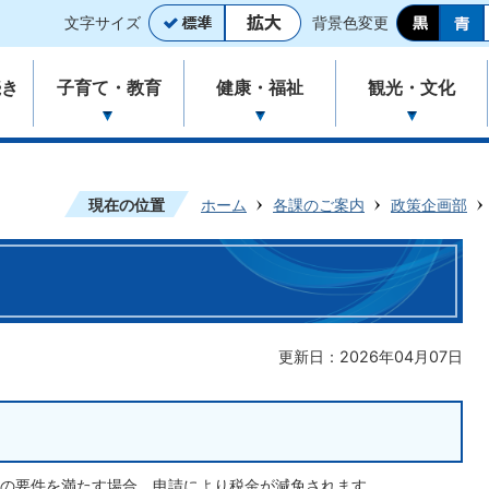
文字サイズ
背景色変更
続き
子育て・教育
健康・福祉
観光・文化
現在の位置
ホーム
各課のご案内
政策企画部
更新日：2026年04月07日
の要件を満たす場合、申請により税金が減免されます。