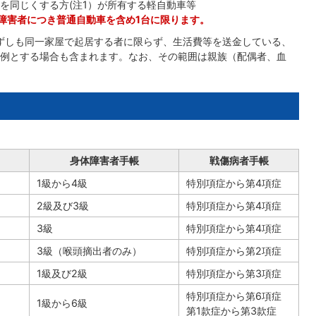
を同じくする方(注1）が所有する軽自動車等
障害者につき普通自動車を含め1台に限ります。
ずしも同一家屋で起居する者に限らず、生活費等を送金している、
例とする場合も含まれます。なお、その範囲は親族（配偶者、血
。
身体障害者手帳
戦傷病者手帳
1級から4級
特別項症から第4項症
2級及び3級
特別項症から第4項症
3級
特別項症から第4項症
3級（喉頭摘出者のみ）
特別項症から第2項症
1級及び2級
特別項症から第3項症
特別項症から第6項症
1級から6級
第1款症から第3款症