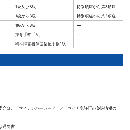
1級及び3級
特別項症から第3項症
1級から3級
特別項症から第3項症
1級から3級
―
療育手帳「A」
―
精神障害者保健福祉手帳1級
―
場合は、「マイナンバーカード」と「マイナ免許証の免許情報の
は通知書