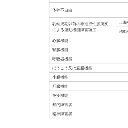
体幹不自由
上肢
乳幼児期以前の非進行性脳病変
による運動機能障害項症
移動
心臓機能
腎臓機能
呼吸器機能
ぼうこう又は直腸機能
小腸機能
肝臓機能
免疫機能
知的障害者
精神障害者