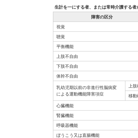
生計を一にする者、または常時介護する者
障害の区分
視覚
聴覚
平衡機能
上肢不自由
下肢不自由
体幹不自由
上肢
乳幼児期以前の非進行性脳病変
による運動機能障害項症
移動
心臓機能
腎臓機能
呼吸器機能
ぼうこう又は直腸機能