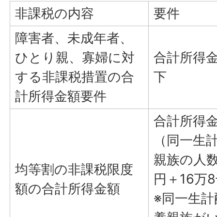
非課税の内容
要件
障害者、未成年者、
ひとり親、寡婦に対
合計所得金
する非課税措置の合
下
計所得金額要件
合計所得金
（同一生
親族の人数
均等割の非課税限度
円＋16万
額の合計所得金額
※同一生計