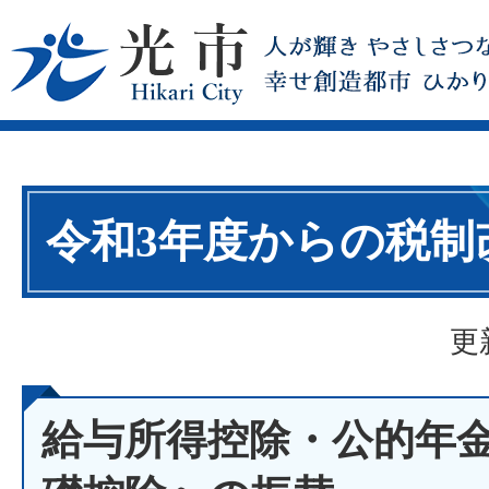
令和3年度からの税制
更
給与所得控除・公的年