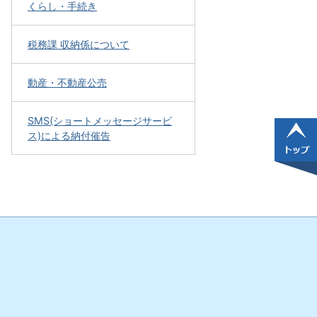
くらし・手続き
税務課 収納係について
動産・不動産公売
SMS(ショートメッセージサービ
ス)による納付催告