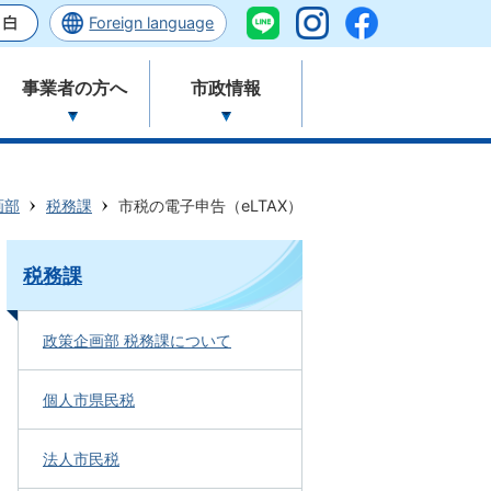
Foreign language
事業者の方へ
市政情報
画部
税務課
市税の電子申告（eLTAX）
税務課
政策企画部 税務課について
個人市県民税
法人市民税