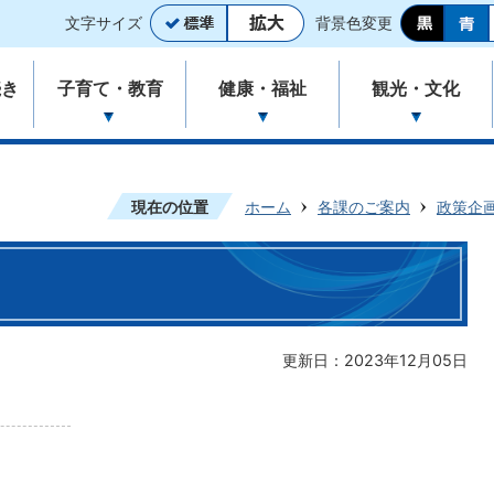
文字サイズ
背景色変更
続き
子育て・教育
健康・福祉
観光・文化
現在の位置
ホーム
各課のご案内
政策企
）
更新日：2023年12月05日