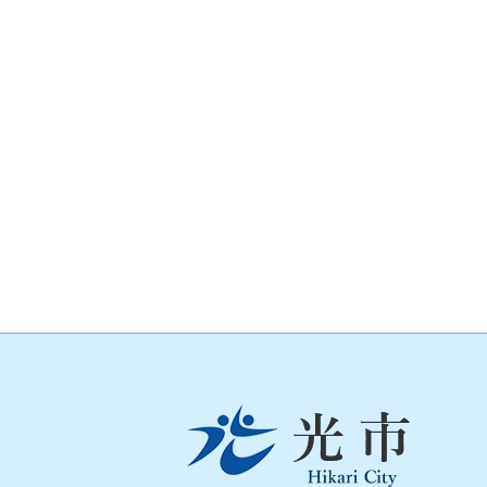
光
市
Hikari
City