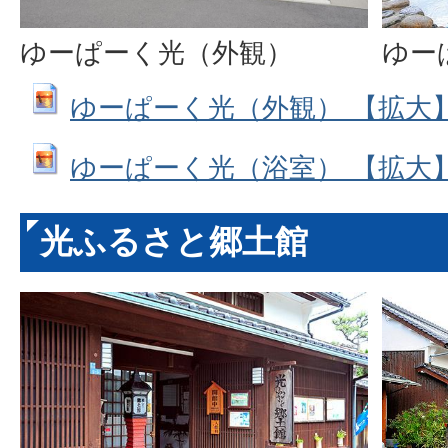
ゆー
ゆーぱーく光（外観）
ゆーぱーく光（外観） 【拡大】 (J
ゆーぱーく光（浴室） 【拡大】 (J
光ふるさと郷土館