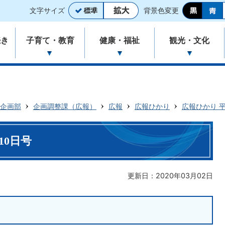
文字サイズ
背景色変更
続き
子育て・教育
健康・福祉
観光・文化
企画部
企画調整課（広報）
広報
広報ひかり
広報ひかり 平
10日号
更新日：2020年03月02日