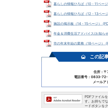
暮らしの情報ひろば（10・11ページ） (
暮らしの情報ひろば（12・13ページ） (
施設の掲示板（14・15ページ） (PDF
年金＆消費生活アドバイス/お知らせカレン
市の年末年始の業務（18ページ） (PDF
この記
住所：〒7
電話番号：0833-72-
メールア
PDFファイルを閲
す。お持ちでない方
ードボタンを