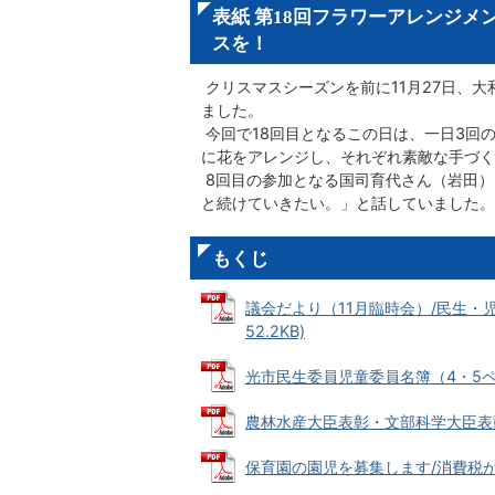
表紙 第18回フラワーアレンジメ
スを！
クリスマスシーズンを前に11月27日、
ました。
今回で18回目となるこの日は、一日3回
に花をアレンジし、それぞれ素敵な手づく
8回目の参加となる国司育代さん（岩田）
と続けていきたい。」と話していました。
もくじ
議会だより（11月臨時会）/民生・児
52.2KB)
光市民生委員児童委員名簿（4・5ページ）
農林水産大臣表彰・文部科学大臣表彰・県
保育園の園児を募集します/消費税がかわ