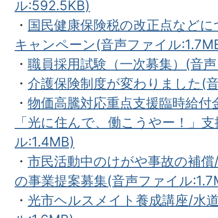
ル:592.5KB)
・
国民健康保険税の改正点などに
キャンペーン(音声ファイル:1.7MB
・
職員採用試験（一次募集）(音声ファ
・
介護保険制度が変わりました(音声
・
物価高騰対応重点支援臨時給付
「光に住んで、働こうやー！」支
ル:1.4MB)
・
市民活動中のけがや事故の補償
の事業提案募集(音声ファイル:1.7M
・
光市ヘルスメイト養成講座/水