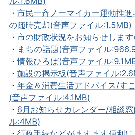
ル:1.6MB)
・
市民一斉ノーマイカー運動推進
の随時売却(音声ファイル:1.5MB)
・
市の財政状況をお知らせします(音
・
まちの話題(音声ファイル:966.9
・
情報ひろば(音声ファイル:9.1MB
・
施設の掲示板(音声ファイル:2.6
・
年金＆消費生活アドバイス/すこ
(音声ファイル:4.1MB)
・
6月お知らせカレンダー/相談窓
ル:4MB)
・
行政手続などがますます便利に