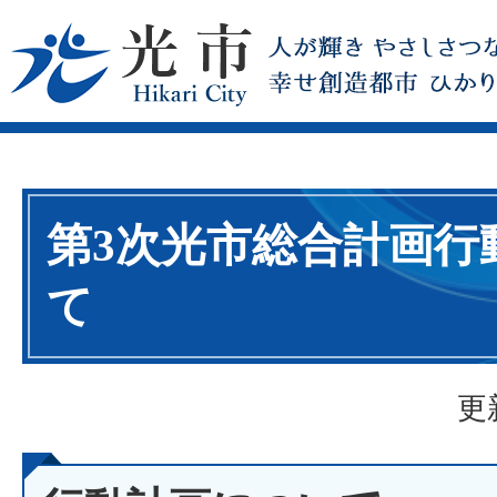
第3次光市総合計画行
て
更