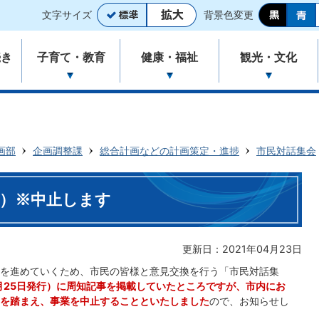
文字サイズ
背景色変更
続き
子育て・教育
健康・福祉
観光・文化
画部
企画調整課
総合計画などの計画策定・進捗
市民対話集会
度）※中止します
更新日：2021年04月23日
を進めていくため、市民の皆様と意見交換を行う「市民対話集
月25日発行）に周知記事を掲載していたところですが、市内にお
を踏まえ、事業を中止することといたしました
ので、お知らせし