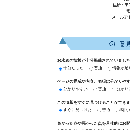
住所：〒7
電
メールア
意
お求めの情報が十分掲載されていまし
十分だった
普通
情報が足
ページの構成や内容、表現は分かりや
分かりやすい
普通
分かり
この情報をすぐに見つけることができ
すぐに見つけた
普通
時間
良かった点や悪かった点を具体的にお聞か