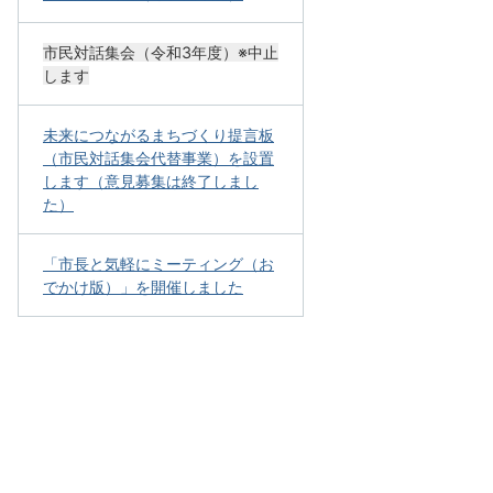
市民対話集会（令和3年度）※中止
します
未来につながるまちづくり提言板
（市民対話集会代替事業）を設置
します（意見募集は終了しまし
た）
「市長と気軽にミーティング（お
でかけ版）」を開催しました