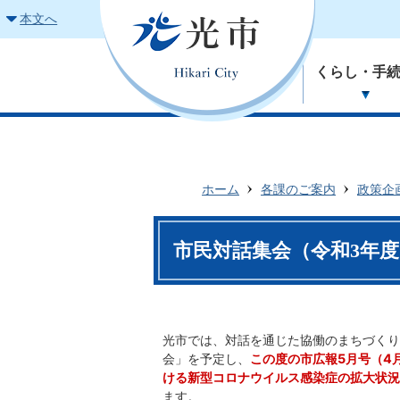
本文へ
くらし・手
ホーム
各課のご案内
政策企
市民対話集会（令和3年
光市では、対話を通じた協働のまちづくり
会」を予定し、
この度の市広報5月号（4
ける新型コロナウイルス感染症の拡大状況
ます。