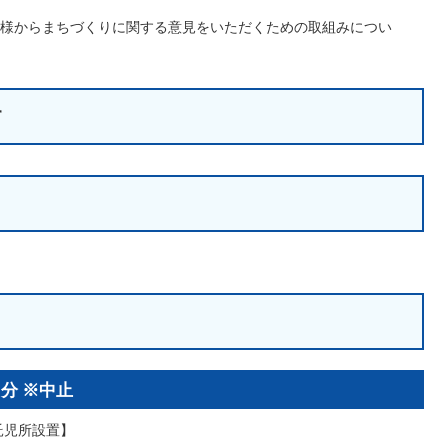
様からまちづくりに関する意見をいただくための取組みについ
す
分 ※中止
【託児所設置】