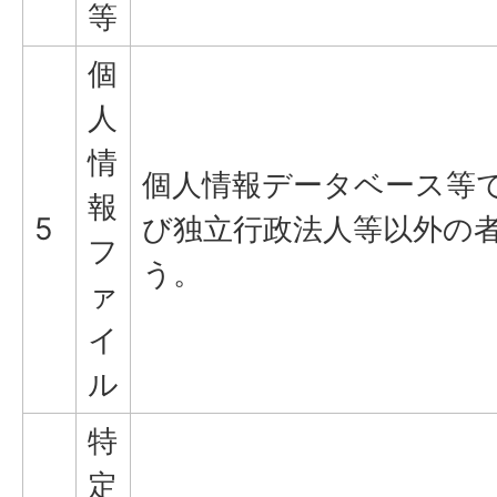
等
個
人
情
個人情報データベース等
報
5
び独立行政法人等以外の
フ
う。
ァ
イ
ル
特
定