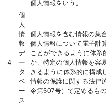
個人情報をいう。
個
人
情
個人情報を含む情報の集
報
個人情報について電子計
デ
ことができるように体系
4
ー
か、特定の個人情報を容
タ
きるように体系的に構成
ベ
情報の保護に関する法律施
ー
令第507号）で定めるも
ス