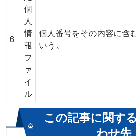
個
人
情
個人番号をその内容に含
6
報
いう。
フ
ァ
イ
ル
この記事に関す
わせ先