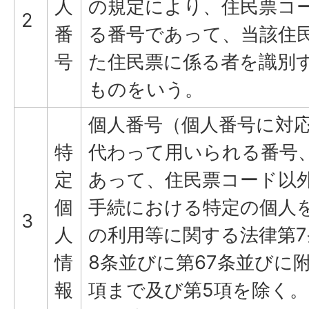
人
の規定により、住民票コ
2
番
る番号であって、当該住
号
た住民票に係る者を識別
ものをいう。
個人番号（個人番号に対
特
代わって用いられる番号
定
あって、住民票コード以
個
手続における特定の個人
3
人
の利用等に関する法律第7
情
8条並びに第67条並びに附
報
項まで及び第5項を除く