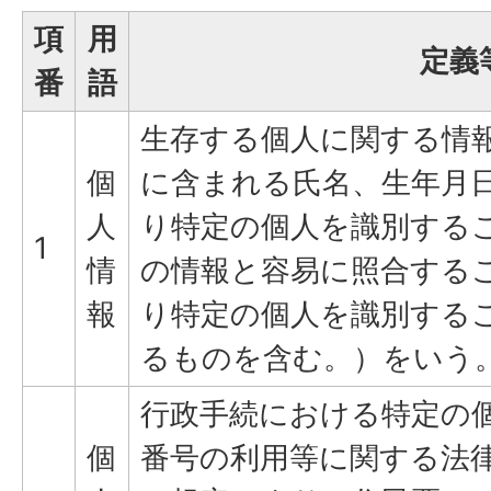
項
用
定義
番
語
生存する個人に関する情
個
に含まれる氏名、生年月
人
り特定の個人を識別する
1
情
の情報と容易に照合する
報
り特定の個人を識別する
るものを含む。）をいう
行政手続における特定の
個
番号の利用等に関する法律