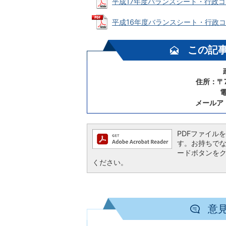
平成17年度バランスシート・行政コスト計
平成16年度バランスシート・行政コスト
この記
住所：〒7
電
メールア
PDFファイルを閲
す。お持ちでない方
ードボタンを
ください。
意