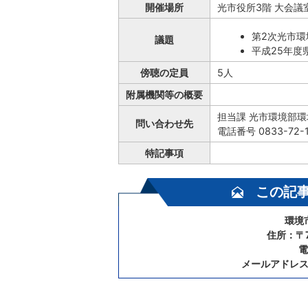
開催場所
光市役所3階 大会議
第2次光市
議題
平成25年度
傍聴の定員
5人
附属機関等の概要
担当課 光市環境部
問い合わせ先
電話番号 0833-72
特記事項
この記
環境
住所：〒7
電
メールアドレ