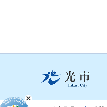
光
市
Hikari
City