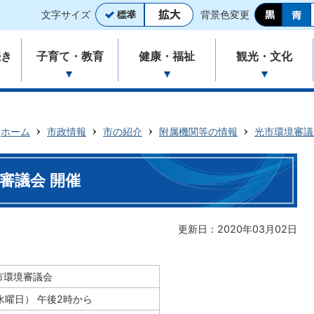
文字サイズ
背景色変更
続き
子育て・教育
健康・福祉
観光・文化
ホーム
市政情報
市の紹介
附属機関等の情報
光市環境審議
審議会 開催
更新日：2020年03月02日
市環境審議会
水曜日） 午後2時から