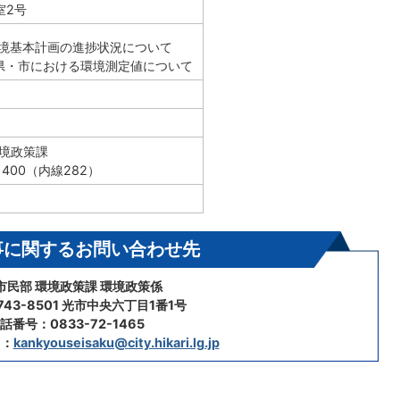
室2号
環境基本計画の進捗状況について
県・市における環境測定値について
環境政策課
-1400（内線282）
事に関するお問い合わせ先
市民部 環境政策課 環境政策係
43-8501 光市中央六丁目1番1号
話番号：0833-72-1465
ス：
kankyouseisaku@city.hikari.lg.jp