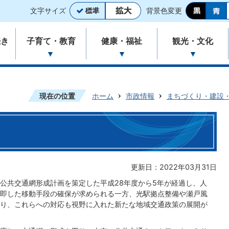
文字サイズ
背景色変更
続き
子育て・教育
健康・福祉
観光・文化
現在の位置
ホーム
市政情報
まちづくり・建設
更新日：2022年03月31日
公共交通網形成計画を策定した平成28年度から5年が経過し、人
即した移動手段の確保が求められる一方、光駅拠点整備や瀬戸風
り、これらへの対応も視野に入れた新たな地域交通政策の展開が