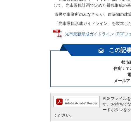
して、光市景観計画で定めた景観形成の基
市民や事業所のみなさんが、建築物の建
「光市景観形成ガイドライン」を製本したも
光市景観形成ガイドライン (PDFファイ
この記
都市
住所：〒7
電
メールア
PDFファイルを閲
す。お持ちでない方
ードボタンを
ください。