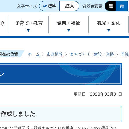
文字サイズ
背景色変更
続き
子育て・教育
健康・福祉
観光・文化
現在の位置
ホーム
市政情報
まちづくり・建設・道路
景観
ン
更新日：2023年03月31日
を作成しました
の良好な景観形成・景観まちづくりを推進していくための手引きと