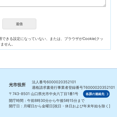
が使用できる設定になっていない、または、ブラウザがCookie(クッ
けません。
法人番号
6000020352101
光市役所
適格請求書発行事業者登録番号
T6000020352101
〒743-8501
山口県光市中央六丁目1番1号
各課の連絡先
開庁時間：午前8時30分から午後5時15分まで
開庁日：月曜日から金曜日[祝日・休日および年末年始を除く]