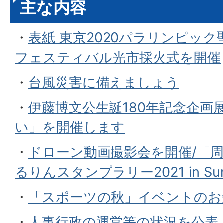
主な内容
・
表紙 東京2020パラリンピッ
フェスティバル光市採火式を開催
・
台風災害に備えましょう
・
伊藤博文公生誕180年記念企画
い」を開催します
・
ドローン動画撮影会を開催/「
るりんスタンプラリー2021 in S
・
「スポーツの秋」イベントのお
・
人事行政の運営等の状況を公表