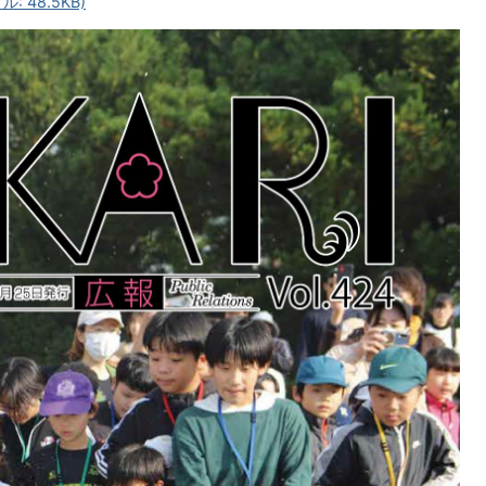
: 48.5KB)