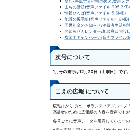
令和7年度予算の執行状況(音声ファイル
まちの話題(音声ファイル:995.2KB
情報ひろば(音声ファイル:5.6MB)
施設の掲示板(音声ファイル:1.6MB)
国民年金のお知らせ/消費者生活相談/
お知らせカレンダー/相談窓口開設日時
省エネキャンペーン(音声ファイル:944
次号について
1月号の発行は12月20
日（土
曜日） です
こえの広報 について
広報ひかりでは、 ボランティアグループ
高齢者のために広報紙の内容を音声でもお
各号ごとに音声データを用意していますの
※声の広報を聞くためには、Windows Me