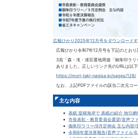
広報ひかり2025年12月号をダウンロードする(
広報ひかり令和7年12月号を下記のとお
3頁「森・滝・渚百選地周遊「御朱印ラリ
ありました。正しいリンク先のURLは以
https://mori-taki-nagisa.jp/pages/128/
なお、上記PDFファイルの該当二次元コ
主な内容
表紙 室積海岸で 表紙の紹介 地引網体
市長表彰・教育委員会選奨(音声ファイル
御朱印ラリー/9月定例会 主な内容(音
令和6年度決算報告(音声ファイル:6.