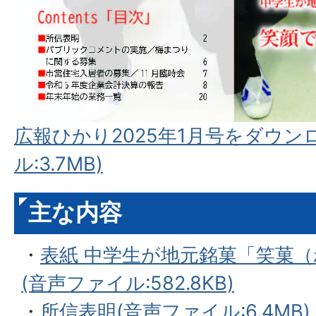
広報ひかり2025年1月号をダウン
ル:3.7MB)
主な内容
・
表紙 中学生が地元銘菓「笑菓
(音声ファイル:582.8KB)
・
所信表明(音声ファイル:6.4MB)