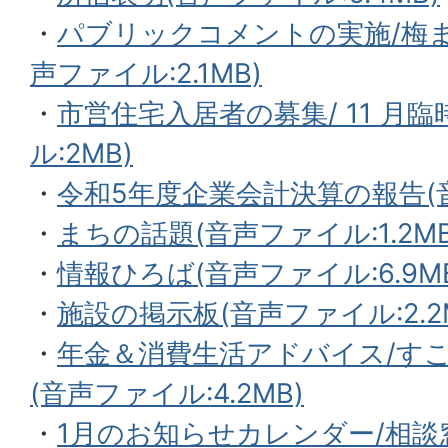
・
パブリックコメントの実施/梅
声ファイル:2.1MB)
・
市営住宅入居者の募集/ 11 月
ル:2MB)
・
令和5年度企業会計決算の報告(音声
・
まちの話題(音声ファイル:1.2MB
・
情報ひろば(音声ファイル:6.9M
・
施設の掲示板(音声ファイル:2.2
・
年金＆消費生活アドバイス/すこ
(音声ファイル:4.2MB)
・
1月のお知らせカレンダー/相談