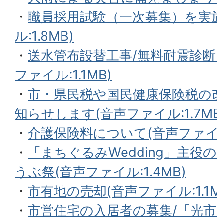
・
職員採用試験（一次募集）を実
ル:1.8MB)
・
送水管布設替工事/無料耐震診断
ファイル:1.1MB)
・
市・県民税や国民健康保険税の
知らせします(音声ファイル:1.7MB
・
介護保険料について(音声ファイル:
・
「まちぐるみWedding」主役
うぶ祭(音声ファイル:1.4MB)
・
市有地の売却(音声ファイル:1.1M
・
市営住宅の入居者の募集/「光