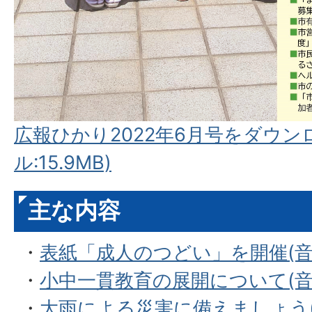
広報ひかり2022年6月号をダウン
ル:15.9MB)
主な内容
・
表紙「成人のつどい」を開催(音声フ
・
小中一貫教育の展開について(音声
・
大雨による災害に備えましょう(音