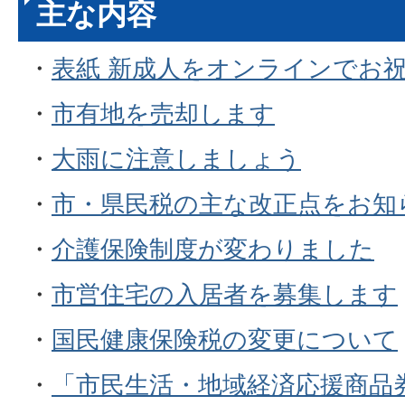
主な内容
・
表紙 新成人をオンラインでお
・
市有地を売却します
・
大雨に注意しましょう
・
市・県民税の主な改正点をお知
・
介護保険制度が変わりました
・
市営住宅の入居者を募集します
・
国民健康保険税の変更について
・
「市民生活・地域経済応援商品