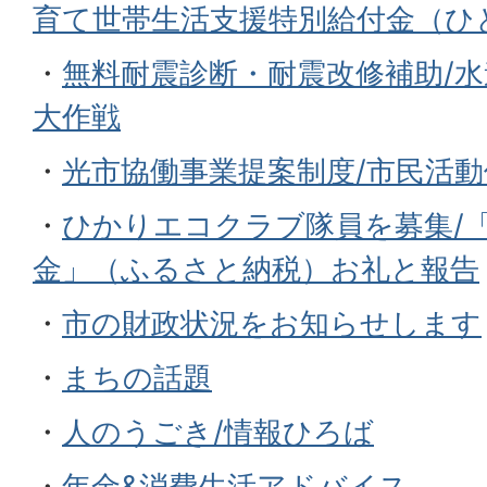
育て世帯生活支援特別給付金（ひ
・
無料耐震診断・耐震改修補助/
大作戦
・
光市協働事業提案制度/市民活
・
ひかりエコクラブ隊員を募集/
金」（ふるさと納税）お礼と報告
・
市の財政状況をお知らせします
・
まちの話題
・
人のうごき/情報ひろば
・
年金&消費生活アドバイス