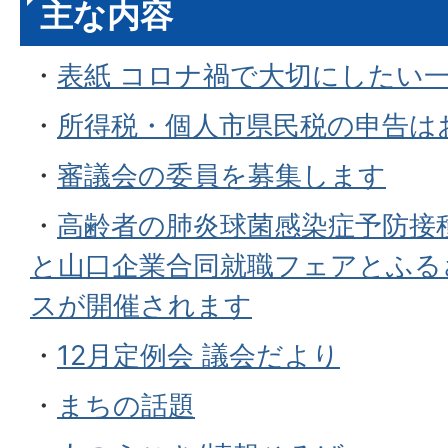
主な内容
・
表紙 コロナ禍で大切にしたい
・
所得税・個人市県民税の申告は
・
審議会の委員を募集します
・
高齢者の肺炎球菌感染症予防接
と山口企業合同就職フェアとふる
スが開催されます
・
12月定例会 議会だより
・
まちの話題