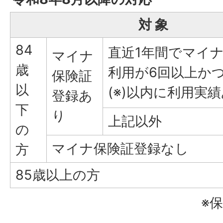
対 象
84
直近1年間でマイ
マイナ
歳
利用が6回以上か
保険証
以
(※)以内に利用実
登録あ
下
り
上記以外
の
マイナ保険証登録なし
方
85歳以上の方
※