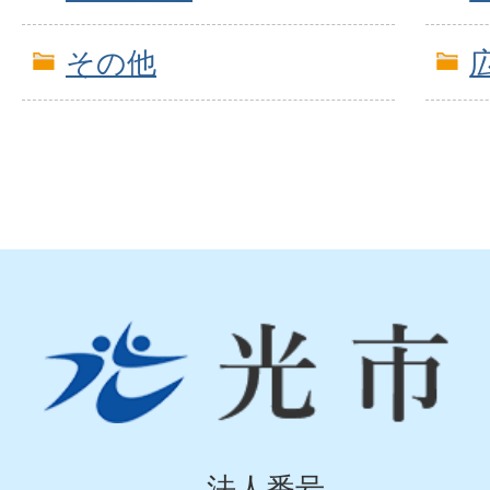
その他
光
市
Hikari
City
法人番号