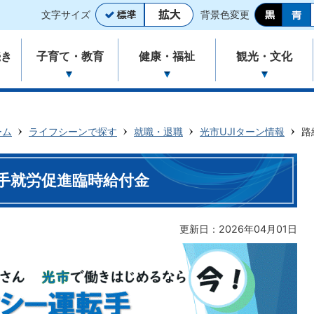
文字サイズ
背景色変更
続き
子育て・教育
健康・福祉
観光・文化
ーム
ライフシーンで探す
就職・退職
光市UJIターン情報
路
手就労促進臨時給付金
更新日：2026年04月01日