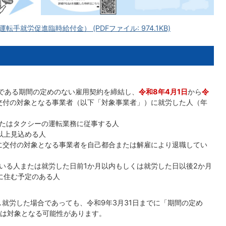
就労促進臨時給付金） (PDFファイル: 974.1KB)
上である期間の定めのない雇用契約を締結し、
令和8年4月1日
から
令
交付の対象となる事業者（以下「対象事業者」）に就労した人（年
たはタクシーの運転業務に従事する人
以上見込める人
に交付の対象となる事業者を自己都合または解雇により退職してい
いる人または就労した日前1か月以内もしくは就労した日以後2か月
に住む予定のある人
就労した場合であっても、令和9年3月31日までに「期間の定め
は対象となる可能性があります。