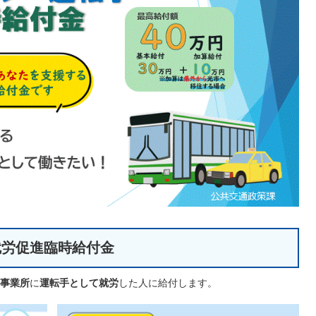
就労促進臨時給付金
事業所
に
運転手として就労
した人に給付します。