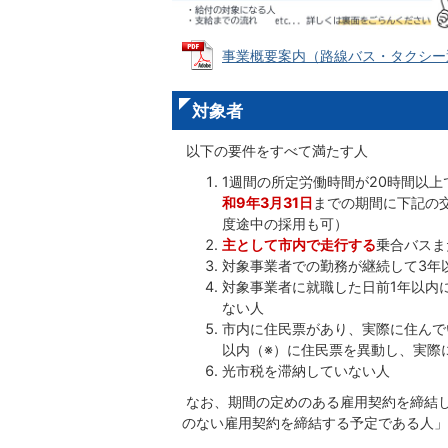
事業概要案内（路線バス・タクシー運転手
対象者
以下の要件をすべて満たす人
1週間の所定労働時間が20時間以
和9年3月31日
までの期間に下記の
度途中の採用も可）
主として市内で走行する
乗合バスま
対象事業者での勤務が継続して3年
対象事業者に就職した日前1年以内
ない人
市内に住民票があり、実際に住んで
以内（※）に住民票を異動し、実際
光市税を滞納していない人
なお、期間の定めのある雇用契約を締結し
のない雇用契約を締結する予定である人」