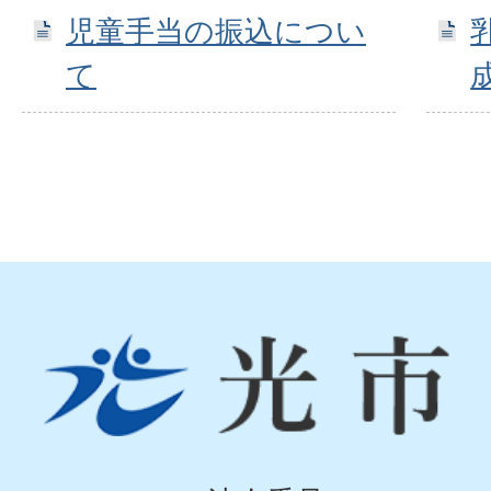
児童手当の振込につい
て
光
市
Hikari
City