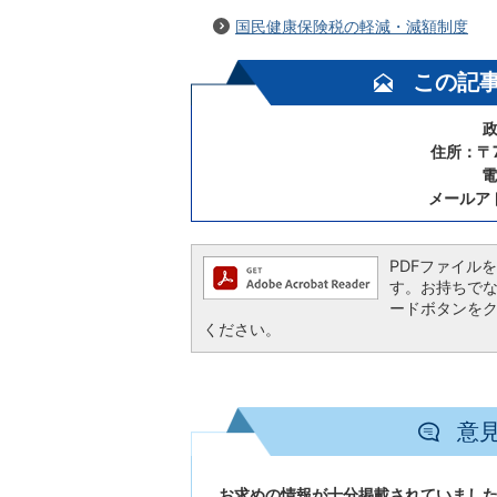
国民健康保険税の軽減・減額制度
この記
政
住所：〒7
電
メールア
PDFファイルを閲
す。お持ちでない方
ードボタンを
ください。
意
お求めの情報が十分掲載されていまし