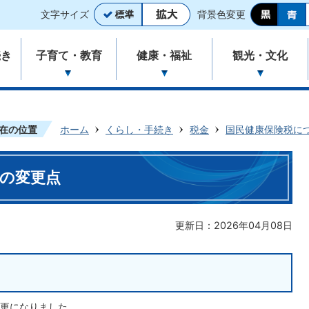
文字サイズ
背景色変更
続き
子育て・教育
健康・福祉
観光・文化
在の位置
ホーム
くらし・手続き
税金
国民健康保険税に
税の変更点
更新日：2026年04月08日
更になりました。