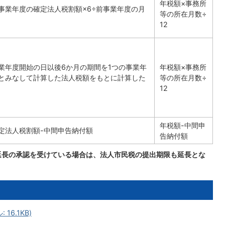
年税額×事務所
事業年度の確定法人税割額×6÷前事業年度の月
等の所在月数÷
12
業年度開始の日以後6か月の期間を1つの事業年
年税額×事務所
とみなして計算した法人税額をもとに計算した
等の所在月数÷
12
年税額-中間申
定法人税割額-中間申告納付額
告納付額
延長の承認を受けている場合は、法人市民税の提出期限も延長とな
16.1KB)