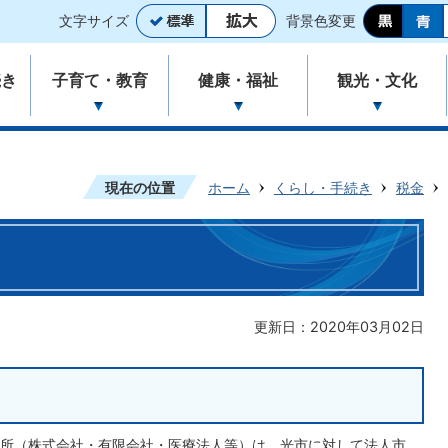
文字サイズ
背景色変更
続き
子育て・教育
健康・福祉
観光・文化
現在の位置
ホーム
くらし・手続き
税金
更新日：2020年03月02日
所（株式会社・有限会社・医療法人等）は、光市に対して法人市