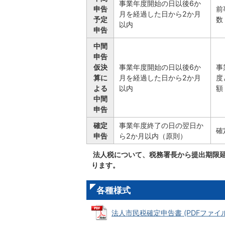
事業年度開始の日以後6か
申告
前
月を経過した日から2か月
予定
数
以内
申告
中間
申告
仮決
事業年度開始の日以後6か
事
算に
月を経過した日から2か月
度
よる
以内
額
中間
申告
確定
事業年度終了の日の翌日か
確
申告
ら2か月以内（原則）
法人税について、税務署長から提出期限
ります。
各種様式
法人市民税確定申告書 (PDFファイル: 