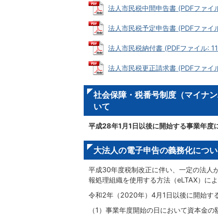
法人市民税中間申告書 (PDFファイル: 
法人市民税予定申告書 (PDFファイル: 
法人市民税納付書 (PDFファイル: 11.
法人市民税更正請求書 (PDFファイル: 
社会保障・税番号制度（マイナン
いて
平成28年1月1日以後に開始する事業年度
大法人の電子申告の義務化につい
平成30年度税制改正に伴い、一定の法人
報処理組織を使用する方法（eLTAX）
令和2年（2020年）4月1日以後に開始
（1）事業年度開始の日において資本金の