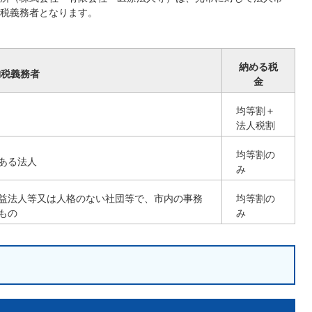
税義務者となります。
納める税
納税義務者
金
均等割＋
法人税割
均等割の
ある法人
み
益法人等又は人格のない社団等で、市内の事務
均等割の
もの
み