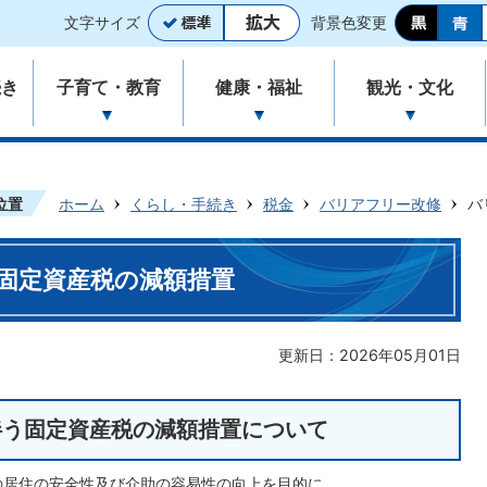
文字サイズ
背景色変更
続き
子育て・教育
健康・福祉
観光・文化
位置
ホーム
くらし・手続き
税金
バリアフリー改修
バ
固定資産税の減額措置
更新日：2026年05月01日
伴う固定資産税の減額措置について
等の居住の安全性及び介助の容易性の向上を目的に、