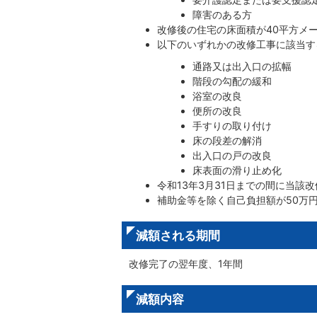
障害のある方
改修後の住宅の床面積が40平方メ
以下のいずれかの改修工事に該当す
通路又は出入口の拡幅
階段の勾配の緩和
浴室の改良
便所の改良
手すりの取り付け
床の段差の解消
出入口の戸の改良
床表面の滑り止め化
令和13年3月31日までの間に当該
補助金等を除く自己負担額が50万
減額される期間
改修完了の翌年度、1年間
減額内容