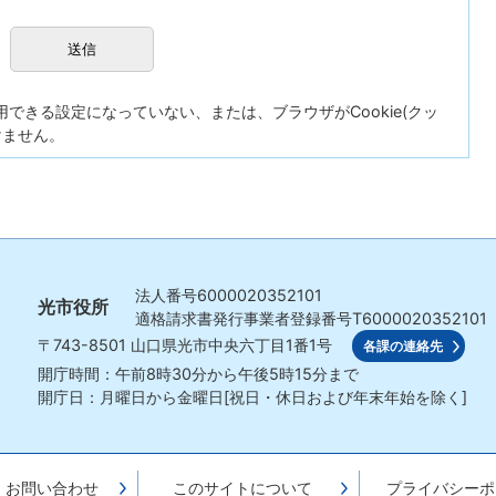
が使用できる設定になっていない、または、ブラウザがCookie(クッ
けません。
法人番号
6000020352101
光市役所
適格請求書発行事業者登録番号
T6000020352101
〒743-8501
山口県光市中央六丁目1番1号
各課の連絡先
開庁時間：午前8時30分から午後5時15分まで
開庁日：月曜日から金曜日[祝日・休日および年末年始を除く]
・お問い合わせ
このサイトについて
プライバシーポ