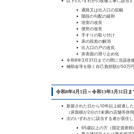
以下のいずれかの改修工事に該当す
通路又は出入口の拡幅
階段の勾配の緩和
浴室の改良
便所の改良
手すりの取り付け
床の段差の解消
出入口の戸の改良
床表面の滑り止め化
令和8年3月31日までの間に当該改
補助金等を除く自己負担額が50万
令和8年4月1日～令和13年3月31
新築された日から10年以上経過し
（床面積が2分の1未満の店舗等併
次のいずれかに該当する者が居住し
65歳以上の方（固定資産税
要介護認定または要支援認