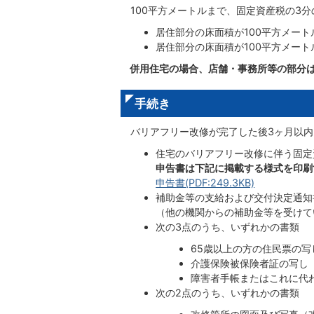
100平方メートルまで、固定資産税の3分
居住部分の床面積が100平方メー
居住部分の床面積が100平方メート
併用住宅の場合、店舗・事務所等の部分
手続き
バリアフリー改修が完了した後3ヶ月以内
住宅のバリアフリー改修に伴う固定
申告書は下記に掲載する様式を印刷
申告書(PDF:249.3KB)
補助金等の支給および交付決定通知
（他の機関からの補助金等を受けて
次の3点のうち、いずれかの書類
65歳以上の方の住民票の写
介護保険被保険者証の写し
障害者手帳またはこれに代
次の2点のうち、いずれかの書類