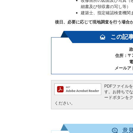
改修箇所の図面及び写真（
細書及び領収書の写し等）
建築士、指定確認検査機関
後日、必要に応じて現地調査を行う場合
この記
政
住所：〒7
電
メールア
PDFファイルを閲
す。お持ちでない方
ードボタンを
ください。
意