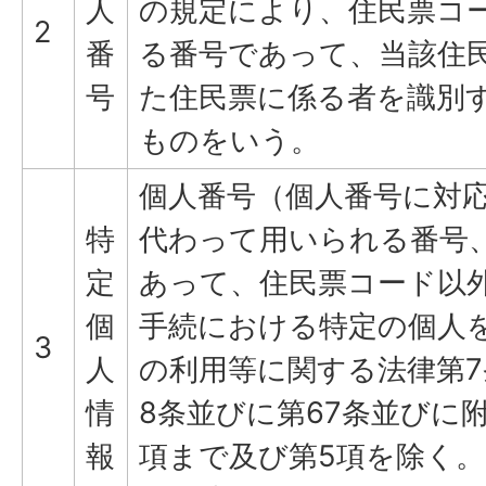
人
の規定により、住民票コ
2
番
る番号であって、当該住
号
た住民票に係る者を識別
ものをいう。
個人番号（個人番号に対
特
代わって用いられる番号
定
あって、住民票コード以
個
手続における特定の個人
3
人
の利用等に関する法律第7
情
8条並びに第67条並びに附
報
項まで及び第5項を除く