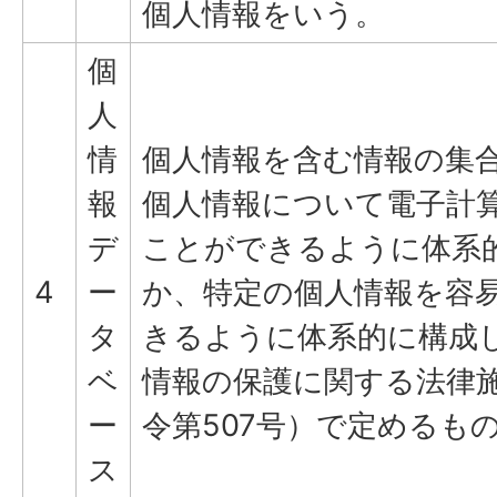
個人情報をいう。
個
人
情
個人情報を含む情報の集
報
個人情報について電子計
デ
ことができるように体系
4
ー
か、特定の個人情報を容
タ
きるように体系的に構成
ベ
情報の保護に関する法律施
ー
令第507号）で定めるも
ス