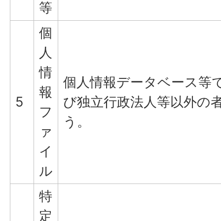
等
個
人
情
個人情報データベース等
報
5
び独立行政法人等以外の
フ
う。
ァ
イ
ル
特
定