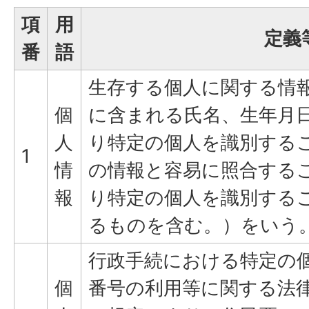
項
用
定義
番
語
生存する個人に関する情
個
に含まれる氏名、生年月
人
り特定の個人を識別する
1
情
の情報と容易に照合する
報
り特定の個人を識別する
るものを含む。）をいう
行政手続における特定の
個
番号の利用等に関する法律