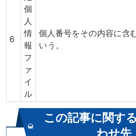
個
人
情
個人番号をその内容に含
6
報
いう。
フ
ァ
イ
ル
この記事に関す
わせ先