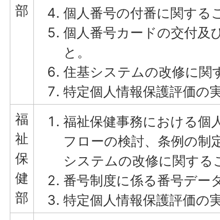
部
個人番号の付番に関する
個人番号カードの交付及
と。
住基システムの改修に関
特定個人情報保護評価の
福
福祉保健事務における個
祉
フローの検討、条例の制
保
システムの改修に関する
健
番号制度に係る番号デー
部
特定個人情報保護評価の