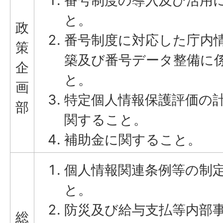
番号制度の導入及び活用
と。
政
番号制度に対応した庁内
策
築及び番号データ整備に
企
と。
画
特定個人情報保護評価の
部
関すること。
補助金に関すること。
個人情報関連条例等の制
と。
防災及び給与支払等内部
総