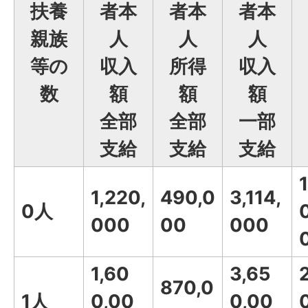
扶養
者本
者本
者本
親族
人
人
人
等の
収入
所得
収入
数
額
額
額
全部
全部
一部
支給
支給
支給
1,220,
490,0
3,114,
0人
000
00
000
1,60
3,65
870,0
1人
0,00
0,00