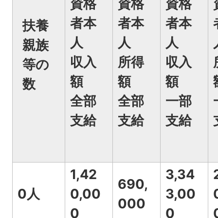
資格
資格
資格
者本
者本
者本
扶養
人
人
人
親族
収入
所得
収入
等の
額
額
額
数
全部
全部
一部
支給
支給
支給
1,42
3,34
690,
0人
0,00
3,00
000
0
0