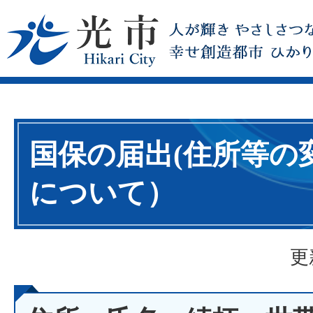
国保の届出(住所等の
について）
更