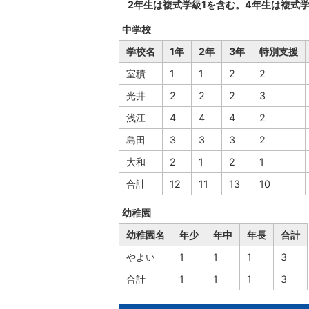
2年生は複式学級1を含む。4年生は複式
中学校
学校名
1年
2年
3年
特別支援
室積
1
1
2
2
光井
2
2
2
3
浅江
4
4
4
2
島田
3
3
3
2
大和
2
1
2
1
合計
12
11
13
10
幼稚園
幼稚園名
年少
年中
年長
合計
やよい
1
1
1
3
合計
1
1
1
3