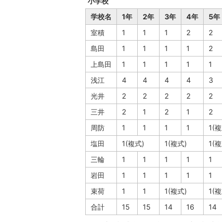
小学校
学校名
1年
2年
3年
4年
5年
室積
1
1
1
2
2
島田
1
1
1
1
2
上島田
1
1
1
1
1
浅江
4
4
4
4
3
光井
2
2
2
2
2
三井
2
1
2
1
2
周防
1
1
1
1
1(複
塩田
1(複式)
1(複式)
1(複
三輪
1
1
1
1
1
岩田
1
1
1
1
1
束荷
1
1
1(複式)
1(複
合計
15
15
14
16
14