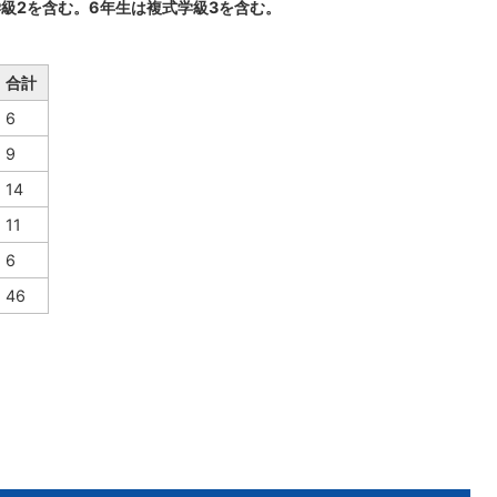
学級2を含む。6年生は複式学級3を含む。
合計
6
9
14
11
6
46