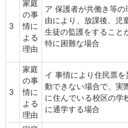
家庭
ア 保護者が共働き等の
の事
由により、放課後、児
3
情に
生徒の監護をすること
よる
特に困難な場合
理由
家庭
イ 事情により住民票を
の事
動できない場合で、実
3
情に
に住んでいる校区の学
よる
に通学する場合
理由