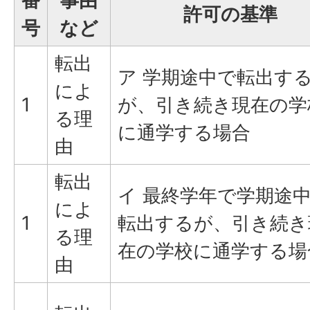
番
事由
許可の基準
号
など
転出
ア 学期途中で転出す
によ
1
が、引き続き現在の学
る理
に通学する場合
由
転出
イ 最終学年で学期途
によ
1
転出するが、引き続き
る理
在の学校に通学する場
由