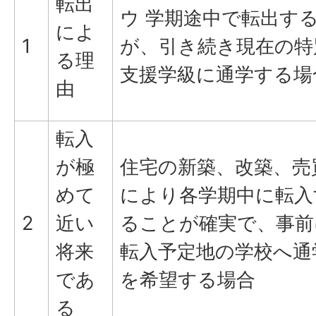
転出
ウ 学期途中で転出す
によ
1
が、引き続き現在の特
る理
支援学級に通学する場
由
転入
が極
住宅の新築、改築、売
めて
により各学期中に転入
2
近い
ることが確実で、事前
将来
転入予定地の学校へ通
であ
を希望する場合
る