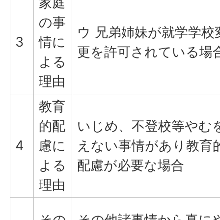
家庭
の事
ウ 兄弟姉妹が就学学校
3
情に
更を許可されている場
よる
理由
教育
的配
いじめ、不登校等やむ
4
慮に
えない事情があり教育
よる
配慮が必要な場合
理由
その
その他諸事情から真に