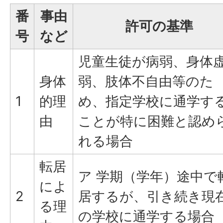
番
事由
許可の基準
号
など
児童生徒が病弱、身体
身体
弱、肢体不自由等のた
1
的理
め、指定学校に通学す
由
ことが特に困難と認め
れる場合
転居
ア 学期（学年）途中で
によ
2
居するが、引き続き現
る理
の学校に通学する場合