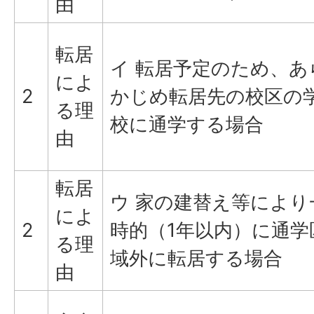
由
転居
イ 転居予定のため、あ
によ
2
かじめ転居先の校区の
る理
校に通学する場合
由
転居
ウ 家の建替え等により
によ
2
時的（1年以内）に通学
る理
域外に転居する場合
由