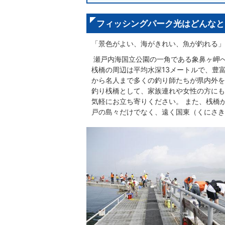
フィッシングパーク光はどんなと
「景色がよい、海がきれい、魚が釣れる」こ
瀬戸内海国立公園の一角である象鼻ヶ岬
桟橋の周辺は平均水深13メートルで、豊
から名人まで多くの釣り師たちが県内外を
釣り桟橋として、家族連れや女性の方にも
気軽にお立ち寄りください。 また、桟橋
戸の島々だけでなく、遠く国東（くにさき