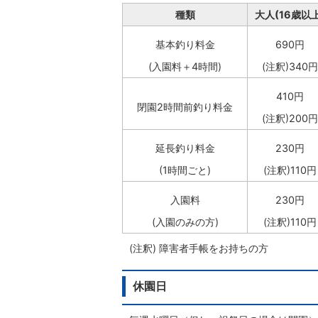
種類
大人(16歳以上
基本釣り料金
690円
(入園料＋4時間)
(注釈)340円
410円
閉園2時間前釣り料金
(注釈)200円
延長釣り料金
230円
(1時間ごと)
(注釈)110円
入園料
230円
(入園のみの方)
(注釈)110円
(注釈) 障害者手帳をお持ちの方
休園日