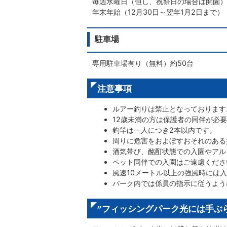
毎週水曜日（但し、祝祭日の場合は開園）
年末年始（12月30日～翌年1月2日まで）
駐車場
専用駐車場有り（無料）約50台
注意事項
ルアー釣りは禁止となっております
12歳未満の方は保護者の同伴が必
釣竿は一人につき2本以内です。
周りに危害をおよぼすおそれのある
酒気帯び、酩酊状態での入園やアル
ペット同伴での入園はご遠慮くださ
風速10メートル以上の強風時には
パーク内では係員の指示に従うよう
”フィッシングパーク光には手ぶ