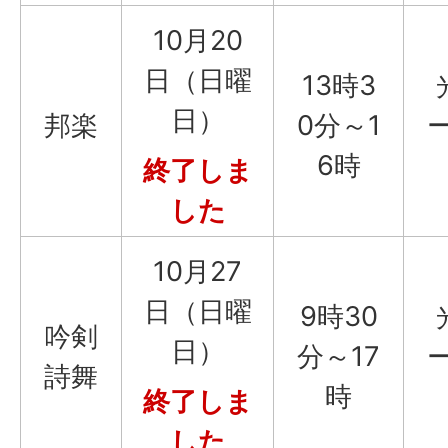
10月20
日（日曜
13時3
日）
邦楽
0分～1
6時
終了しま
した
10月27
日（日曜
9時30
吟剣
日）
分～17
詩舞
時
終了しま
した