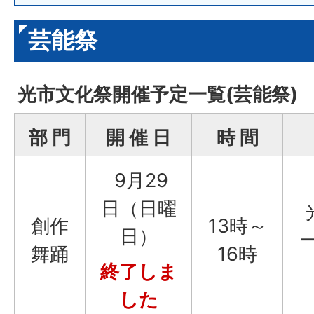
芸能祭
光市文化祭開催予定一覧(芸能祭)
部 門
開 催 日
時 間
9月29
日（日曜
創作
13時～
日）
舞踊
16時
終了しま
した