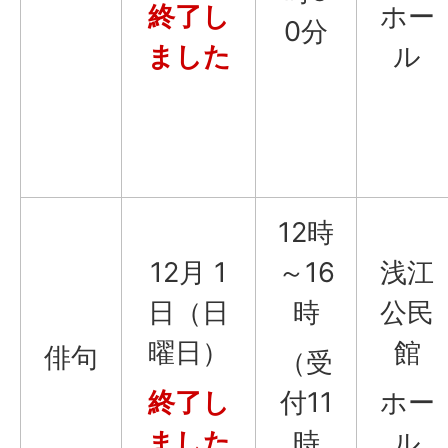
終了し
ホー
0分
ました
ル
12時
12月 1
～16
浅江
日（日
時
公民
曜日）
館
俳句
（受
終了し
付11
ホー
ました
時
ル