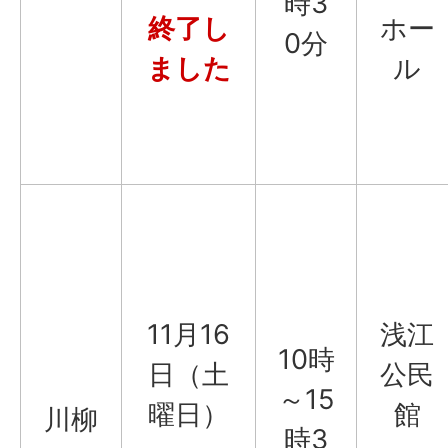
時3
終了し
ホー
0分
ました
ル
11月16
浅江
10時
日（土
公民
～15
曜日）
館
川柳
時3