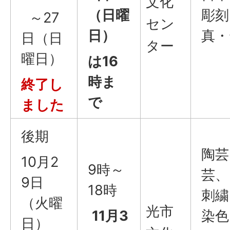
文化
（日曜
彫刻
～27
セン
日）
真・
日（日
ター
曜日）
は16
時ま
終了し
で
ました
後期
陶芸
10月2
9時～
芸、
9日
18時
刺繍
（火曜
光市
11月3
染色
日）