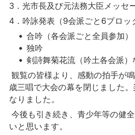
3．光市長及び元法務大臣メッセ
4．吟詠発表（9会派ごと6ブロッ
合吟（各会派ごと全員参加）
独吟
剣詩舞菊花流（吟土各会派）
観覧の皆様より、感動の拍手が鳴
歳三唱で大会の幕を閉じました。
なりました。
今後も引き続き、青少年等の健全
いと思います。