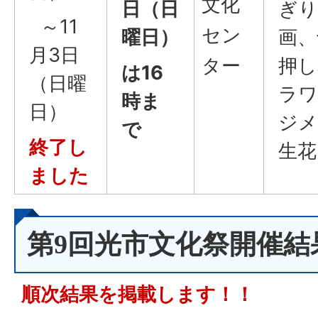
文化
日（日
ぎり
～11
セン
曜日）
画、
月3日
ター
押し
は16
（日曜
ラワ
時ま
日）
ジメ
で
終了し
生花
ました
第9回光市文化祭開催結
順次結果を掲載します！！