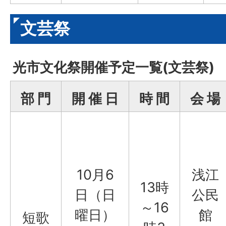
文芸祭
光市文化祭開催予定一覧(文芸祭)
部 門
開 催 日
時 間
会 場
10月6
浅江
13時
日（日
公民
～16
曜日）
館
短歌