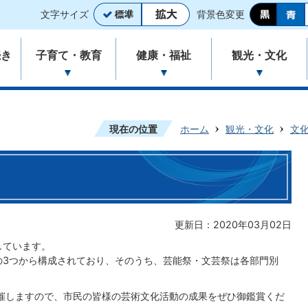
文字サイズ
背景色変更
続き
子育て・教育
健康・福祉
観光・文化
現在の位置
ホーム
観光・文化
文
更新日：2020年03月02日
しています。
3つから構成されており、そのうち、芸能祭・文芸祭は各部門別
催しますので、市民の皆様の芸術文化活動の成果をぜひ御鑑賞くだ