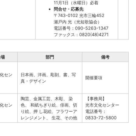
11月1日（水曜日）必着
問合せ・応募先
〒743-0102 光市三輪452
瀬戸内 光（光短歌協会）
電話番号：090-5263-1347
ファックス：0820(48)4271
会場
部門
備考
化セン
日本画、洋画、彫刻、書、写
開催要項
真・デザイン
陶芸、金属工芸、木彫、 染
【事務局】
化セン
色、 和紙ちぎり絵、俳画、切
光市文化センター
り絵、押 し花絵、フラワーア
電話番号：
レンジメント、 生花、その他
0833-72-5800