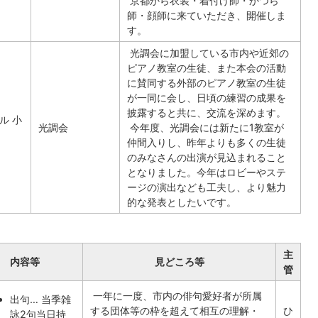
京都から衣装・着付け師・かつら
師・顔師に来ていただき、開催しま
す。
光調会に加盟している市内や近郊の
ピアノ教室の生徒、また本会の活動
に賛同する外部のピアノ教室の生徒
が一同に会し、日頃の練習の成果を
披露すると共に、交流を深めます。
ル 小
光調会
今年度、光調会には新たに1教室が
仲間入りし、昨年よりも多くの生徒
のみなさんの出演が見込まれること
となりました。今年はロビーやステ
ージの演出なども工夫し、より魅力
的な発表としたいです。
主
内容等
見どころ等
管
一年に一度、市内の俳句愛好者が所属
出句… 当季雑
する団体等の枠を超えて相互の理解・
ひ
詠2句当日持