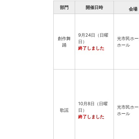
部門
開催日時
会場
9月24日（日曜
創作舞
光市民ホー
日）
踊
ホール
終了しました
10月8日（日曜
光市民ホー
歌謡
日）
ホール
終了しました