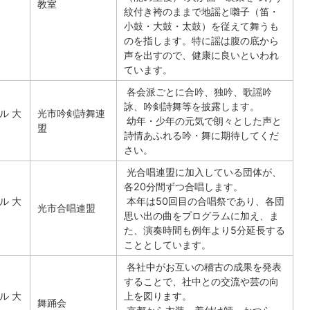
教室
紋付き袴のままで地謡と囃子（笛・
小鼓・大鼓・太鼓）を従えて舞うも
のを指します。特に謡は腹の底から
声を出すので、健康に良いといわれ
ています。
各会派ごとに合吟、独吟、歌謡吟
詠、吟剣詩舞等を披露します。
ル 大
光市吟剣詩舞連
幼年・少年の元気で朗々とした声と
盟
詩情あふれる吟・舞に期待してくだ
さい。
光合唱連盟に加入している団体が、
各20分間ずつ合唱します。
ル 大
本年は50回目の合唱祭であり、各団
光市合唱連盟
思い出の曲をプログラムに加え、ま
た、演奏時間も例年より5分延長する
こととしています。
各社中がお互いの稽古の成果を発表
することで、社中との交流や芸の向
ル 大
上を図ります。
舞踊会