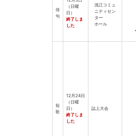
浅江コミュ
（日曜
俳
ニティセン
日）
句
ター
終了しま
ホール
した
12月24日
（日曜
短
日）
誌上大会
歌
終了しま
した