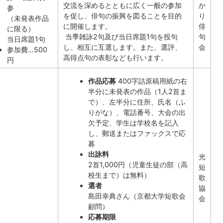
交流を深めるとともに広く一般の参加
か
参
を促し、俳句の振興を図ることを目的
り
（未発表作品
に開催します。
俳
に限る）
当季雑詠2句及び当日席題1句を投句
句
当日席題1句
し、相互に互選します。また、選評、
会
参加費…500
高得点句の表彰なども行います。
円
作品応募
400字詰原稿用紙の右
半分に未発表の作品（1人2首ま
で）、左半分に住所、氏名（ふ
りがな）、電話番号、大会の出
欠予定、学生は学校名を記入
し、郵送またはファックスで応
募
出詠料
光
2首1,000円（児童生徒の部（高
短
校生まで）は無料）
歌
選者
協
島田幸典さん（京都大学短歌会
会
顧問）
応募期限