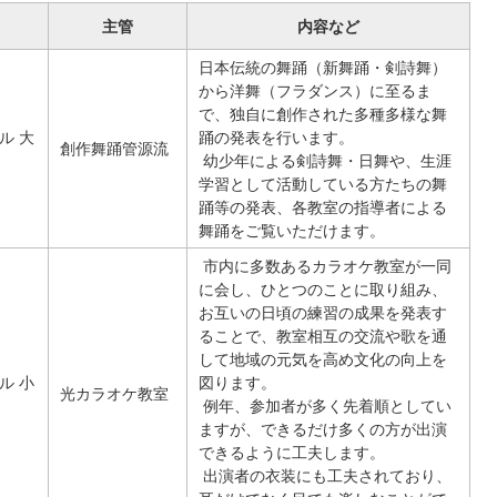
主管
内容など
日本伝統の舞踊（新舞踊・剣詩舞）
から洋舞（フラダンス）に至るま
で、独自に創作された多種多様な舞
ル 大
踊の発表を行います。
創作舞踊管源流
幼少年による剣詩舞・日舞や、生涯
学習として活動している方たちの舞
踊等の発表、各教室の指導者による
舞踊をご覧いただけます。
市内に多数あるカラオケ教室が一同
に会し、ひとつのことに取り組み、
お互いの日頃の練習の成果を発表す
ることで、教室相互の交流や歌を通
して地域の元気を高め文化の向上を
ル 小
図ります。
光カラオケ教室
例年、参加者が多く先着順としてい
ますが、できるだけ多くの方が出演
できるように工夫します。
出演者の衣装にも工夫されており、