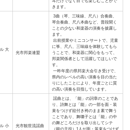
耳だけでなく目でも楽しむことがで
きます。
3曲（琴、三味線、尺八）合奏曲、
琴合奏曲、尺八本曲など、普段聞く
ことの少ない和楽器の演奏を披露し
ます。
出前授業やミニコンサートで、児童
に筝、尺八、三味線を体験してもら
ル 大
光市邦楽連盟
うことで、和楽器に関心をもって、
邦楽関係者として活躍してほしいで
す。
一昨年度の県邦楽大会引き受けで、
県内のレベルの高い演奏を目の当た
りにしたことにより、年度ごとに質
の高い演奏を目指しています。
謡曲とは、「能」の詞章のことであ
り、詩舞とは「能」の一部を面・装
束をつけず紋付き袴のまま素で舞う
ことであり、舞囃子とは「能」の中
の舞どころだけを取り出してシテ
ル 小
光市観世流謡曲
（能の主役）1人が面・装束をつけず