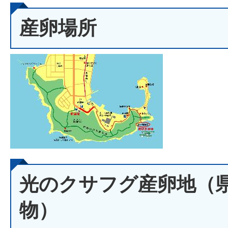
産卵場所
光のクサフグ産卵地（
物）