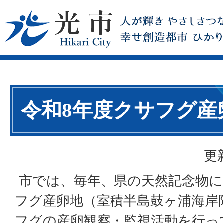
令和8年度クサフグ産
更
市では、毎年、県の天然記念物に
フグ産卵地（室積半島鼓ヶ浦海岸
フグの産卵観察・監視活動を行っ