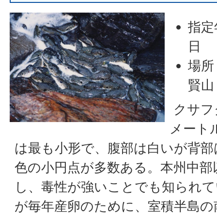
指定
日
場所
賢山
クサフ
メート
は最も小形で、腹部は白いが背部
色の小円点が多数ある。本州中部
し、毒性が強いことでも知られて
が毎年産卵のために、室積半島の