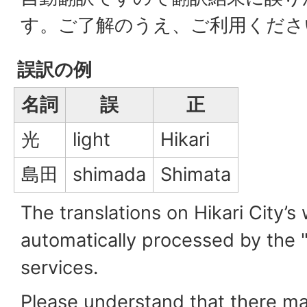
す。ご了解のうえ、ご利用くださ
誤訳の例
名詞
誤
正
光
light
Hikari
島田
shimada
Shimata
The translations on Hikari City’s
automatically processed by the 
services.
Please understand that there ma