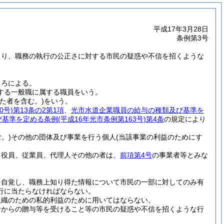
平成17年3月28日
条例第3号
より、職務の執行の公正さに対する市民の疑惑や不信を招くような
ころによる。
定する一般職に属する職員をいう。
た者を含む。)
をいう。
0号)
第13条の2第1項
、
光市水道企業職員の給与の種類及び基準を
び基準を定める条例
(平成16年光市条例第163号)
第4条
の規定により
。)
その他の団体及び事業を行う個人
(当該事業の利益のためにす
る役員、従業員、代理人その他の者は、
前項第4号
の事業者等とみな
を自覚し、職務上知り得た情報について市民の一部に対してのみ有
行に当たらなければならない。
組織のための私的利益のために用いてはならない。
者からの贈与等を受けること等の市民の疑惑や不信を招くような行