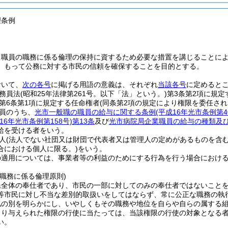
理条例
、職員の職務に係る倫理の保持に資するため必要な措置を講じることに
、もって公務に対する市民の信頼を確保することを目的とする。
おいて、
次の各号
に掲げる用語の意義は、それぞれ
当該各号
に定めると
務員法
(昭和25年法律第261号。以下「法」という。)
第3条第2項に規
第6条第1項に規定する任命権者
(同条第2項の規定により権限を委任され
員のうち、
光市一般職の職員の給与に関する条例
(平成16年光市条例第4
16年光市条例第158号)
第13条
及び
光市病院局企業職員の給与の種類及
給を受ける者をいう。
人
(法人でない社団又は財団で代表者又は管理人の定めがあるものを含む
合における個人に限る。)
をいう。
の適用については、事業者等の利益のためにする行為を行う場合におけ
職務に係る倫理原則)
民全体の奉仕者であり、市民の一部に対してのみの奉仕者ではないこと
等市民に対し不当な差別的取扱いをしてはならず、常に公正な職務の執
私の別を明らかにし、いやしくもその職務や地位を自らや自らの属する
より与えられた権限の行使に当たっては、当該権限の行使の対象となる
い。