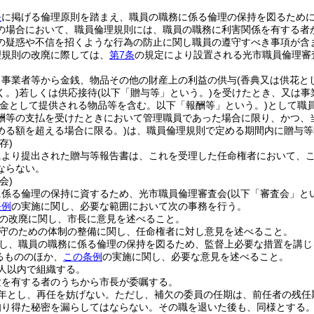
条
に掲げる倫理原則を踏まえ、職員の職務に係る倫理の保持を図るため
の場合において、職員倫理規則には、職員の職務に利害関係を有する者
の疑惑や不信を招くような行為の防止に関し職員の遵守すべき事項が含
理規則の改廃に際しては、
第7条
の規定により設置される光市職員倫理審
、事業者等から金銭、物品その他の財産上の利益の供与
(香典又は供花
く。)
若しくは供応接待
(以下「贈与等」という。)
を受けたとき、又は事
謝金として提供される物品等を含む。以下「報酬等」という。)
として職
酬等の支払を受けたときにおいて管理職員であった場合に限り、かつ、
める額を超える場合に限る。)
は、職員倫理規則で定める期間内に贈与等
存)
により提出された贈与等報告書は、これを受理した任命権者において、こ
ならない。
会)
に係る倫理の保持に資するため、光市職員倫理審査会
(以下「審査会」と
条例
の実施に関し、必要な範囲において次の事務を行う。
の改廃に関し、市長に意見を述べること。
守のための体制の整備に関し、任命権者に対し意見を述べること。
し、職員の職務に係る倫理の保持を図るため、監督上必要な措置を講じ
るもののほか、
この条例
の実施に関し、必要な意見を述べること。
人以内で組織する。
験を有する者のうちから市長が委嘱する。
年とし、再任を妨げない。
ただし、補欠の委員の任期は、前任者の残任
知り得た秘密を漏らしてはならない。
その職を退いた後も、同様とする