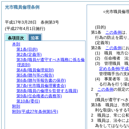
光市職員倫理条例
○光市職員倫
平成17年3月28日 条例第3号
(目的)
(平成27年4月1日施行)
第1条
この条例
は
行為の防止を図り
条項目次
沿革
(定義等)
本則
第2条
この条例
に
第1条
(目的)
(1)
職員 地方公
第2条
(定義等)
(2)
任命権者 法
第3条
(職員が遵守すべき職務に係る倫
(3)
管理職員 職
理原則)
定める条例
(平成
第4条
(職員倫理規則)
管理職手当の支
第5条
(贈与等の報告)
(4)
事業者等 法
第6条
(贈与等報告書の保存)
る行為を行う場
第7条
(光市職員倫理審査会)
2
この条例
の規定
第8条
(職員の倫理を監督する職員)
す。
第9条
(任命権者の責務等)
(職員が遵守すべき
第10条
(委任)
第3条
職員は、市
附則
利な取扱いをする
附則
(平成27年条例第5号)
2
職員は、常に公
3
職員は、法令に
為をしてはならな