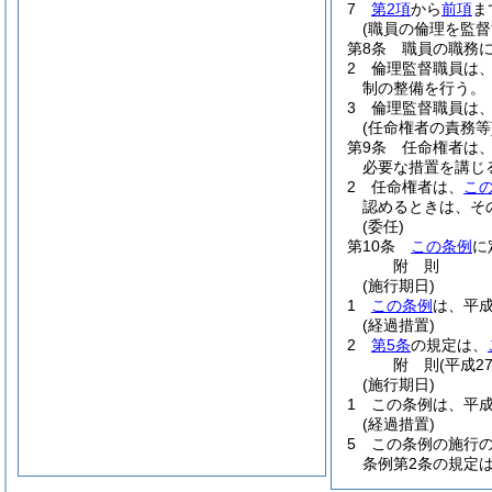
7
第2項
から
前項
ま
(職員の倫理を監督
第8条
職員の職務
2
倫理監督職員は
制の整備を行う。
3
倫理監督職員は
(任命権者の責務等
第9条
任命権者は
必要な措置を講じ
2
任命権者は、
こ
認めるときは、そ
(委任)
第10条
この条例
に
附
則
(施行期日)
1
この条例
は、平成
(経過措置)
2
第5条
の規定は、
附
則
(平成2
(施行期日)
1
この条例は、平成
(経過措置)
5
この条例の施行
条例第2条の規定