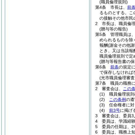
(職員倫理規則)
第4条
市長は、
前
るものとする。
こ
の接触その他市民
2
市長は、職員倫
(贈与等の報告)
第5条
管理職員は
められるものを除
報酬
(謝金その他
とき、又は当該報
職員倫理規則で定
(贈与等報告書の保
第6条
前条
の規定
で保存しなければ
(光市職員倫理審査
第7条
職員の職務
2
審査会は、
この
(1)
職員倫理規則
(2)
この条例
の遵
(3)
任命権者に対
(4)
前3号
に掲げ
3
審査会は、委員3
4
委員は、学識経
5
委員の任期は、2
6
委員は、職務上