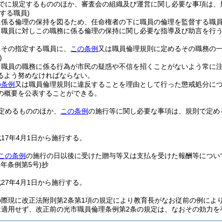
でに規定するもののほか、審査会の組織及び運営に関し必要な事項は、
する職員)
に係る倫理の保持を図るため、任命権者の下に職員の倫理を監督する職
、職員に対しこの職務に係る倫理の保持に関し必要な指導及び助言を行
、その指定する職員に、
この条例
又は職員倫理規則に定めるその職務の
)
、職員の職務に係る行為が市民の疑惑や不信を招くことがないよう常に
るよう努めなければならない。
の条例
又は職員倫理規則に違反することを理由として行った懲戒処分に
の概要を公表することができる。
定めるもののほか、
この条例
の施行等に関し必要な事項は、規則で定め
17年4月1日から施行する。
この条例
の施行の日以後に受けた贈与等又は支払を受けた報酬等につい
7年
条例第5号)
抄
27年4月1日から施行する。
の際現に改正法附則第2条第1項の規定により教育長がなお従前の例によ
は適用せず、改正前の光市職員倫理条例第2条の規定は、なおその効力を