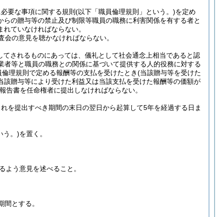
に必要な事項に関する規則
(以下「職員倫理規則」という。)
を定め
からの贈与等の禁止及び制限等職員の職務に利害関係を有する者と
まれていなければならない。
査会の意見を聴かなければならない。
としてされるものにあっては、儀礼として社会通念上相当であると認
業者等と職員の職務との関係に基づいて提供する人的役務に対する
員倫理規則で定める報酬等の支払を受けたとき
(当該贈与等を受けた
当該贈与等により受けた利益又は当該支払を受けた報酬等の価額が
報告書を任命権者に提出しなければならない。
れを提出すべき期間の末日の翌日から起算して5年を経過する日ま
いう。)
を置く。
るよう意見を述べること。
期間とする。
。