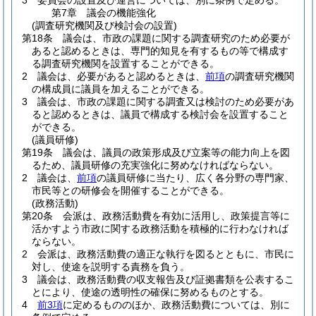
3
委員会の設置及び運営については、別に条例で定める。
第7章
議会の機能強化
(調査研究機関及び検討会の設置)
第18条
議会は、市政の課題に関する調査研究のため必要が
あると認めるときは、専門的知見を有するもの等で構成す
る調査研究機関を設置することができる。
2
議会は、必要があると認めるときは、
前項
の調査研究機関
の構成員に議員を加えることができる。
3
議会は、市政の課題に関する調査又は検討のため必要があ
ると認めるときは、議員で構成する検討会を設置すること
ができる。
(議員研修)
第19条
議会は、議員の政策形成及び立案等の能力向上を図
るため、議員研修の充実強化に努めなければならない。
2
議会は、
前項
の議員研修に当たり、広く各分野の専門家、
市民等との研修会を開催することができる。
(政務活動)
第20条
会派は、政務活動費を有効に活用し、政策提言等に
活かすよう市政に関する政務活動を積極的に行わなければ
ならない。
2
会派は、政務活動費の適正な執行を図るとともに、市民に
対し、使途を説明する責務を負う。
3
議会は、政務活動費の収支報告及び証拠書類を公表するこ
とにより、使途の透明性の確保に努めるものとする。
4
前3項
に定めるもののほか、政務活動費については、別に