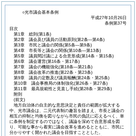
○光市議会基本条例
平成27年10月26日
条例第37号
目次
第1章
総則
(第1条)
第2章
議会及び議員の活動原則
(第2条―第4条)
第3章
市民と議会の関係
(第5条―第9条)
第4章
市長等と議会の関係
(第10条―第13条)
第5章
議員間討議による合意形成
(第14条・第15条)
第6章
議会運営
(第16条・第17条)
第7章
議会の機能強化
(第18条―第21条)
第8章
議会改革の推進
(第22条・第23条)
第9章
議員の定数及び議員報酬
(第24条・第25条)
第10章
議会事務局の体制強化
(第26条・第27条)
第11章
最高規範性と見直し手続
(第28条・第29条)
附則
(前文)
地方自治体の自主的な意思決定と責任の範囲が拡大する
中、光市議会は、二元代表制の趣旨を踏まえ、市長と議会の
相互の抑制と均衡を図りながら市民の負託に応えるべく、単
に条例を制定するのではなく、議論を深めて合意形成を図
り、可能な事から着実に議会改革を進めるとともに、市民に
分かりやすく開かれた議会を目指すこととした。