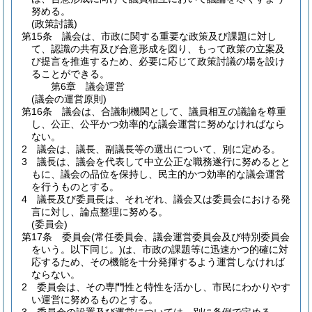
努める。
(政策討議)
第15条
議会は、市政に関する重要な政策及び課題に対し
て、認識の共有及び合意形成を図り、もって政策の立案及
び提言を推進するため、必要に応じて政策討議の場を設け
ることができる。
第6章
議会運営
(議会の運営原則)
第16条
議会は、合議制機関として、議員相互の議論を尊重
し、公正、公平かつ効率的な議会運営に努めなければなら
ない。
2
議会は、議長、副議長等の選出について、別に定める。
3
議長は、議会を代表して中立公正な職務遂行に努めるとと
もに、議会の品位を保持し、民主的かつ効率的な議会運営
を行うものとする。
4
議長及び委員長は、それぞれ、議会又は委員会における発
言に対し、論点整理に努める。
(委員会)
第17条
委員会
(常任委員会、議会運営委員会及び特別委員会
をいう。以下同じ。)
は、市政の課題等に迅速かつ的確に対
応するため、その機能を十分発揮するよう運営しなければ
ならない。
2
委員会は、その専門性と特性を活かし、市民にわかりやす
い運営に努めるものとする。