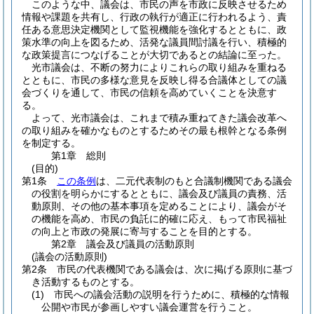
このような中、議会は、市民の声を市政に反映させるため
情報や課題を共有し、行政の執行が適正に行われるよう、責
任ある意思決定機関として監視機能を強化するとともに、政
策水準の向上を図るため、活発な議員間討議を行い、積極的
な政策提言につなげることが大切であるとの結論に至った。
光市議会は、不断の努力によりこれらの取り組みを重ねる
とともに、市民の多様な意見を反映し得る合議体としての議
会づくりを通して、市民の信頼を高めていくことを決意す
る。
よって、光市議会は、これまで積み重ねてきた議会改革へ
の取り組みを確かなものとするためその最も根幹となる条例
を制定する。
第1章
総則
(目的)
第1条
この条例
は、二元代表制のもと合議制機関である議会
の役割を明らかにするとともに、議会及び議員の責務、活
動原則、その他の基本事項を定めることにより、議会がそ
の機能を高め、市民の負託に的確に応え、もって市民福祉
の向上と市政の発展に寄与することを目的とする。
第2章
議会及び議員の活動原則
(議会の活動原則)
第2条
市民の代表機関である議会は、次に掲げる原則に基づ
き活動するものとする。
(1)
市民への議会活動の説明を行うために、積極的な情報
公開や市民が参画しやすい議会運営を行うこと。