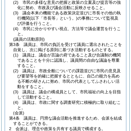
(2)
市民の多様な意見の把握と政策の立案及び提言等の強
化に努め、市政及び議会活動に反映させること。
(3)
議会本来の機能である政策決定並びに市長その他の執
行機関
(以下「市長等」という。)
の事務について監視及
び評価を行うこと。
(4)
市民に分かりやすい視点、方法等で議会運営を行うこ
と。
(議員の活動原則)
第3条
議員は、市民の負託を受けて議員に選出されたことを
自覚し、次に掲げる原則に基づき活動するものとする。
(1)
議員は、議会が言論の府であること及び合議制の機関
であることを十分に認識し、議員間の自由な議論を尊重
すること。
(2)
議員は、市政全般についての課題並びに市民の意見及
び要望等を的確に把握するとともに、自己の能力を高め
る不断の研さんに努め、市民の代表としてふさわしい活
動をすること。
(3)
議員は、議会の構成員として、市民福祉の向上を目指
して活動すること。
(4)
議員は、市政に関する調査研究に積極的に取り組むこ
と。
(会派)
第4条
議員は、円滑な議会活動を推進するため、会派を結成
することができる。
2
会派は、理念や政策を共有する議員で構成する。