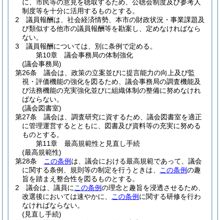
に、市民等の意見を聴取するため、公聴会制度及び参考人
制度等を十分に活用するものとする。
2
議員報酬は、社会経済情勢、本市の財政状況・事業課題及
び類似する他市の議員報酬等を勘案し、定めなければなら
ない。
3
議員報酬については、別に条例で定める。
第10章
議会事務局の体制強化
(議会事務局)
第26条
議会は、政策の立案並びに提言能力の向上及び監
視・評価機能の強化を図るため、議会事務局の調査機能及
び法務機能の充実強化並びに組織体制の整備に努めなけれ
ばならない。
(議会図書室)
第27条
議会は、調査研究に資するため、議会図書室を適正
に管理運営するとともに、図書及び資料等の充実に努める
ものとする。
第11章
最高規範性と見直し手続
(最高規範性)
第28条
この条例
は、議会における最高規範であって、議会
に関する条例、規則等の制定を行うときは、
この条例
の趣
旨を踏まえ整合性を図るものとする。
2
議会は、議員に
この条例
の理念と趣旨を浸透させるため、
改選後においては速やかに、
この条例
に関する研修を行わ
なければならない。
(見直し手続)