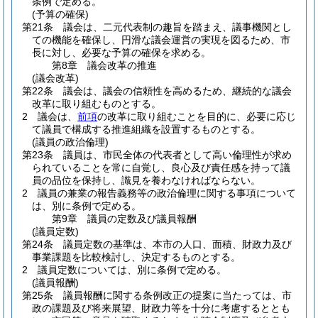
条例で定める。
(予算の確保)
第21条
議会は、二元代表制の趣旨を踏まえ、議事機関とし
ての機能を確保し、円滑な議会運営の実現を図るため、市
長に対し、必要な予算の確保を求める。
第8章
議会改革の推進
(議会改革)
第22条
議会は、議会の信頼性を高めるため、継続的な議会
改革に取り組むものとする。
2
議会は、
前項
の改革に取り組むことを目的に、必要に応じ
て議員で構成する推進組織を設置するものとする。
(議員の政治倫理)
第23条
議員は、市民全体の代表者として高い倫理性が求め
られていることを常に自覚し、良心及び責任感を持って議
員の品位を保持し、識見を養わなければならない。
2
議員の兼業の報告義務等の政治倫理に関する事項について
は、別に条例で定める。
第9章
議員の定数及び議員報酬
(議員定数)
第24条
議員定数の基準は、本市の人口、面積、財政力及び
事業課題を比較検討し、決定するものとする。
2
議員定数については、別に条例で定める。
(議員報酬)
第25条
議員報酬に関する条例改正の提案に当たっては、市
政の課題及び将来展望、財政力等を十分に考慮するととも