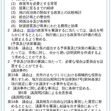
(1)
政策等を必要とする背景
(2)
提案に至るまでの経緯
(3)
他の自治体の類似する政策との比較検討
(4)
総合計画との整合性
(5)
関係法令及び条例等
(6)
財源措置及び将来にわたる費用と効果
2
議会は、
前項
の政策等を審議するに当たっては、論点を明
らかにするとともに、執行後における政策等の評価の視点
も踏まえるよう努める。
(予算及び決算審議)
第12条
議会は、市長の提出する予算案及び決算の審議に当
たっては、市長に対し、分かり易い説明資料を作成するよ
う求めることができる。
2
予算及び決算の審議に当たって、必要な場合は委員会を設
置することができる。
(議決事件)
第13条
議会は、光市のまちづくりにおける積極的な役割を
果たすため、地方自治法
(昭和22年法律第67号)
第96条第2
項の規定に基づき議決すべき事件を定める。
2
議決事件に関し必要な事項は、別に条例で定める。
第5章
議員間討議による合意形成
(議員間討議)
第14条
議会は、議員相互の自由な討議を重視した運営に努
めるとともに、議案等を審議し結論を出す場合にあって
は、合意形成に向けて議員相互において議論を尽くすよう