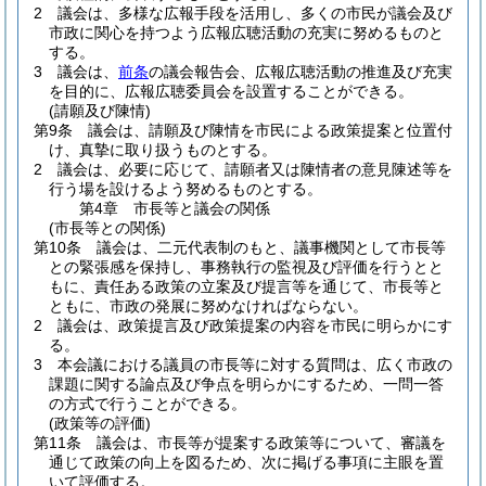
2
議会は、多様な広報手段を活用し、多くの市民が議会及び
市政に関心を持つよう広報広聴活動の充実に努めるものと
する。
3
議会は、
前条
の議会報告会、広報広聴活動の推進及び充実
を目的に、広報広聴委員会を設置することができる。
(請願及び陳情)
第9条
議会は、請願及び陳情を市民による政策提案と位置付
け、真摯に取り扱うものとする。
2
議会は、必要に応じて、請願者又は陳情者の意見陳述等を
行う場を設けるよう努めるものとする。
第4章
市長等と議会の関係
(市長等との関係)
第10条
議会は、二元代表制のもと、議事機関として市長等
との緊張感を保持し、事務執行の監視及び評価を行うとと
もに、責任ある政策の立案及び提言等を通じて、市長等と
ともに、市政の発展に努めなければならない。
2
議会は、政策提言及び政策提案の内容を市民に明らかにす
る。
3
本会議における議員の市長等に対する質問は、広く市政の
課題に関する論点及び争点を明らかにするため、一問一答
の方式で行うことができる。
(政策等の評価)
第11条
議会は、市長等が提案する政策等について、審議を
通じて政策の向上を図るため、次に掲げる事項に主眼を置
いて評価する。