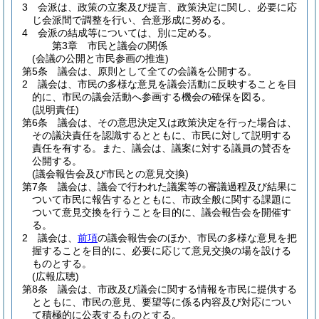
3
会派は、政策の立案及び提言、政策決定に関し、必要に応
じ会派間で調整を行い、合意形成に努める。
4
会派の結成等については、別に定める。
第3章
市民と議会の関係
(会議の公開と市民参画の推進)
第5条
議会は、原則として全ての会議を公開する。
2
議会は、市民の多様な意見を議会活動に反映することを目
的に、市民の議会活動へ参画する機会の確保を図る。
(説明責任)
第6条
議会は、その意思決定又は政策決定を行った場合は、
その議決責任を認識するとともに、市民に対して説明する
責任を有する。
また、議会は、議案に対する議員の賛否を
公開する。
(議会報告会及び市民との意見交換)
第7条
議会は、議会で行われた議案等の審議過程及び結果に
ついて市民に報告するとともに、市政全般に関する課題に
ついて意見交換を行うことを目的に、議会報告会を開催す
る。
2
議会は、
前項
の議会報告会のほか、市民の多様な意見を把
握することを目的に、必要に応じて意見交換の場を設ける
ものとする。
(広報広聴)
第8条
議会は、市政及び議会に関する情報を市民に提供する
とともに、市民の意見、要望等に係る内容及び対応につい
て積極的に公表するものとする。