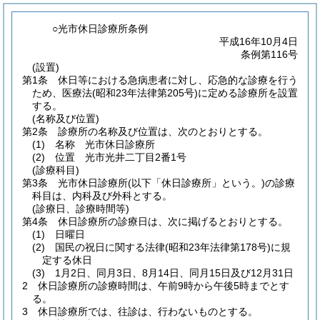
○光市休日診療所条例
平成16年10月4日
条例第116号
(設置)
第1条
休日等における急病患者に対し、応急的な診療を行う
ため、医療法
(昭和23年法律第205号)
に定める診療所を設置
する。
(名称及び位置)
第2条
診療所の名称及び位置は、次のとおりとする。
(1)
名称 光市休日診療所
(2)
位置 光市光井二丁目2番1号
(診療科目)
第3条
光市休日診療所
(以下「休日診療所」という。)
の診療
科目は、内科及び外科とする。
(診療日、診療時間等)
第4条
休日診療所の診療日は、次に掲げるとおりとする。
(1)
日曜日
(2)
国民の祝日に関する法律
(昭和23年法律第178号)
に規
定する休日
(3)
1月2日、同月3日、8月14日、同月15日及び12月31日
2
休日診療所の診療時間は、午前9時から午後5時までとす
る。
3
休日診療所では、往診は、行わないものとする。