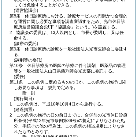
しくは免除することができる。
(運営協議会)
第8条
休日診療所における、診療サービスの円滑かつ合理的
な運営に関し必要な事項を調査審議するため、光市休日診
療所運営協議会
(以下「協議会」という。)
を設置する。
2
協議会の委員は、13人以内とし、市長が委嘱し、又は任
命する。
(診療の委託)
第9条
休日診療所の診療を一般社団法人光市医師会に委託す
る。
(調剤等の委託)
第10条
休日診療所の医師の診療に伴う調剤、医薬品の管理
等を一般社団法人山口県薬剤師会光支部に委託する。
(委任)
第11条
この条例に定めるもののほか、この条例の施行に関
し必要な事項は、規則で定める。
附
則
(施行期日)
1
この条例は、平成16年10月4日から施行する。
(経過措置)
2
この条例の施行の日の前日までに、合併前の光市休日診療
所条例
(平成12年光市条例第39号)
の規定によりなされた処
分、手続その他の行為は、この条例の相当規定によりなさ
れたものとみなす。