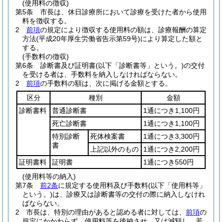
(使用料の徴収)
第5条
市長は、休日診療所において診療を受けた者から使用
料を徴収する。
2
前項
の規定により徴収する使用料の額は、診療報酬の算定
方法
(平成20年厚生労働省告示第59号)
により算定した額と
する。
(手数料の徴収)
第6条
診断書及び証明書
(以下「診断書等」という。)
の交付
を受ける者は、手数料を納入しなければならない。
2
前項
の手数料の額は、次に掲げる金額とする。
区分
種別
金額
診断書料
普通診断書
1通につき1,100円
死亡診断書
1通につき1,100円
特別診断
死体検案書
1通につき3,300円
書
上記以外のもの
1通につき2,200円
証明書料
証明書
1通につき550円
(使用料等の納入)
第7条
前2条
に規定する使用料及び手数料
(以下「使用料等」
という。)
は、診療又は診断書等の交付の際に納入しなけれ
ばならない。
2
市長は、特別の理由があると認める者に対しては、
前項
の
規定にかかわらず、使用料等を後納させ、又は減額し、若